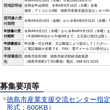
令和4年8月18日（木曜）午前10時15分から
現地説明会
説明会申込締切 令和4年8月16日（火曜）必着
場所：アミコビル9階 徳島市産業支援交流センター09
質問書の受
令和4年8月19日（金曜）から令和4年8月31日（水曜）
付期間
申請書の受
令和4年9月1日（木曜）から令和4年9月15日（木曜）
付期間
（午前8時30分から午後5時まで。土日及び祝日は除く
申請書提出
申請書一式を持参、又は郵送により提出してください
方法
に電話連絡が必要です。FAX、電子メールでの受付は
申請書提出
徳島市役所3階 徳島市経済部経済政策課
先
（徳島市幸町2丁目5番地）電話：088-621-5225
募集要項等
徳島市産業支援交流センター指定
形式：600KB）