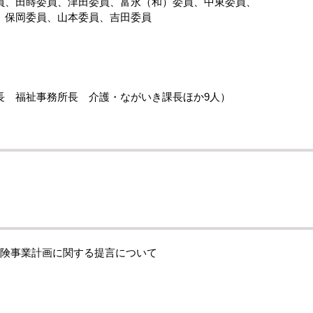
員、田蒔委員、津田委員、富永（和）委員、中東委員、
、保岡委員、山本委員、吉田委員
長 福祉事務所長 介護・ながいき課長ほか9人）
保険事業計画に関する提言について