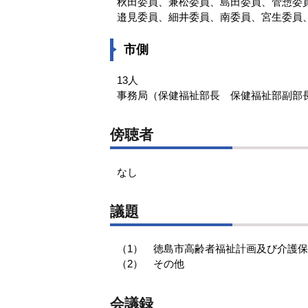
秋田委員、兼松委員、島田委員、管惣委
邉見委員、細井委員、南委員、宮生委員
市側
13人
事務局（保健福祉部長 保健福祉部副部
傍聴者
なし
議題
（1） 徳島市高齢者福祉計画及び介護
（2） その他
会議録