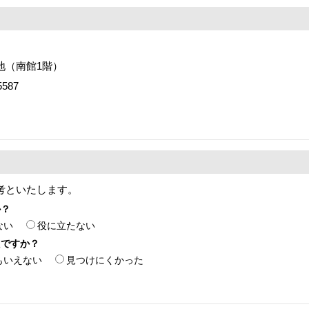
番地（南館1階）
587
考といたします。
か？
ない
役に立たない
たですか？
もいえない
見つけにくかった