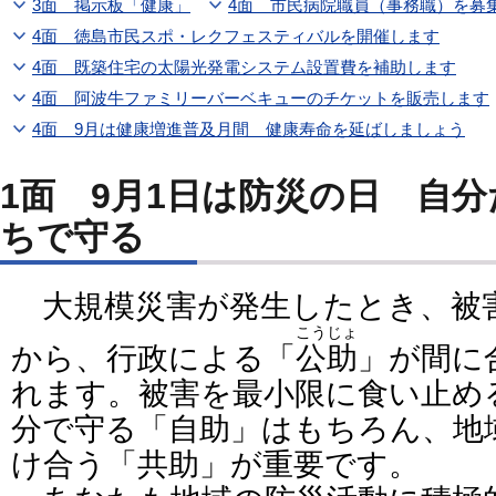
3面 掲示板「健康」
4面 市民病院職員（事務職）を募
4面 徳島市民スポ・レクフェスティバルを開催します
4面 既築住宅の太陽光発電システム設置費を補助します
4面 阿波牛ファミリーバーベキューのチケットを販売します
4面 9月は健康増進普及月間 健康寿命を延ばしましょう
1面 9月1日は防災の日 自
ちで守る
大規模災害が発生したとき、被
こうじょ
から、行政による「
公助
」が間に
れます。被害を最小限に食い止め
分で守る「自助」はもちろん、地
け合う「共助」が重要です。