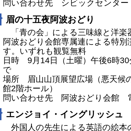
問い合わせ先 シビックセンター 電話
眉の十五夜阿波おどり
「青の会」による三味線と洋楽
阿波おどり会館専属連による特別
す。いずれも観覧無料
日時 9月14日（土曜）午後6時3
で
場所 眉山山頂展望広場（悪天候
館2階ホール）
問い合わせ先 阿波おどり会館 電話：0
エンジョイ・イングリッシュ
外国人の先生による英語の絵本