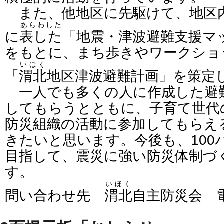
また、他地区に先駆けて、地区
あらわした
に
表した
「地震・津波避難支援マ
をもとに、まち歩きやワークショ
いほく
「
渭北
地区津波避難計画」を策定
一人でも多くの人に作成した避
してもらうとともに、子育て世代
防災組織の活動に参加してもらえ
きたいと思います。今後も、100
目指して、震災に強い防災体制づ
す。
いほく
問い合わせ先
渭北
自主防災会 電話