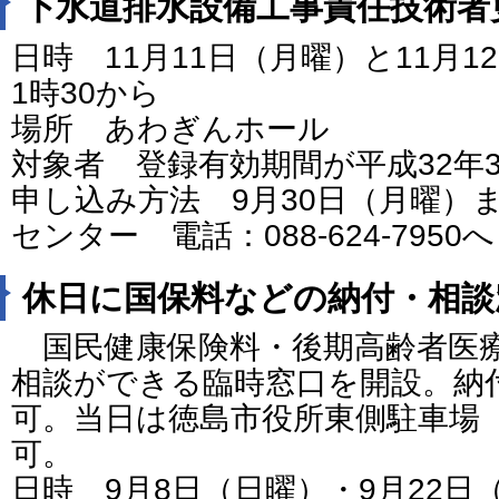
下水道排水設備工事責任技術者
日時 11月11日（月曜）と11月
1時30から
場所 あわぎんホール
対象者 登録有効期間が平成32年3
申し込み方法 9月30日（月曜）
センター 電話：088-624-7950へ
休日に国保料などの納付・相談
国民健康保険料・後期高齢者医
相談ができる臨時窓口を開設。納
可。当日は徳島市役所東側駐車場（
可。
日時 9月8日（日曜）・9月22日