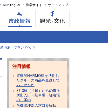
Multilingual
携帯サイト
サイトマップ
地産地消・ブランド化
注目情報
電動船HARMO艇を活用し
たクルーズ商品を企画して
みませんか
8月3日（月曜）からの市役
所出入口・駐車場・駐輪場
のご案内
危機管理部の窓口を移転し