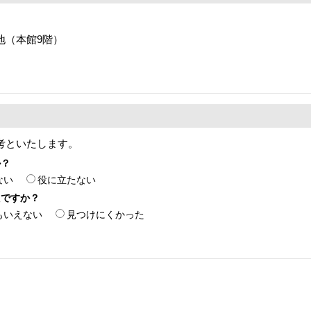
番地（本館9階）
考といたします。
か？
ない
役に立たない
たですか？
もいえない
見つけにくかった