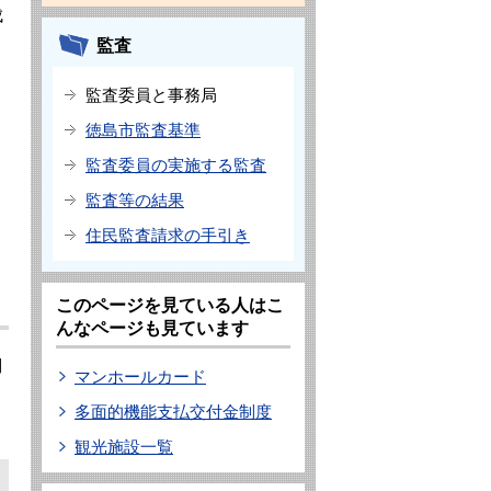
成
監査
監査委員と事務局
徳島市監査基準
監査委員の実施する監査
監査等の結果
住民監査請求の手引き
このページを見ている人はこ
んなページも見ています
制
マンホールカード
多面的機能支払交付金制度
観光施設一覧