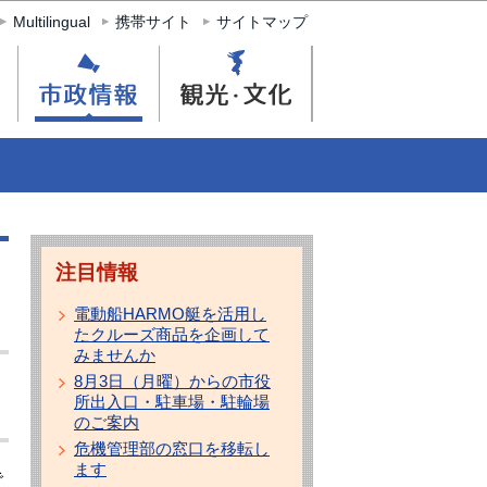
Multilingual
携帯サイト
サイトマップ
注目情報
電動船HARMO艇を活用し
たクルーズ商品を企画して
みませんか
8月3日（月曜）からの市役
所出入口・駐車場・駐輪場
のご案内
危機管理部の窓口を移転し
ます
で