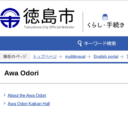
この
トップページ
multilingual
English portal
Awa Odori
About the Awa Odori
Awa Odori Kaikan Hall