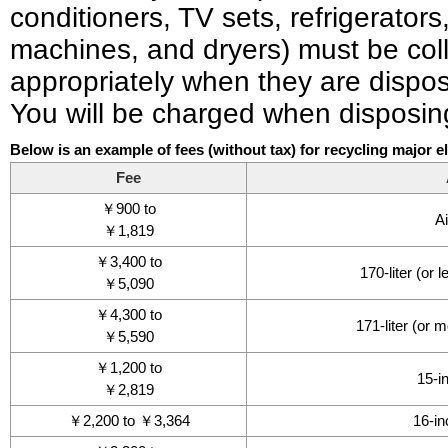
conditioners, TV sets, refrigerator
machines, and dryers) must be col
appropriately when they are dispos
You will be charged when disposing
Below is an example of fees (without tax) for recycling major e
Fee
￥900 to
Ai
￥1,819
￥3,400 to
170-liter (or l
￥5,090
￥4,300 to
171-liter (or m
￥5,590
￥1,200 to
15-i
￥2,819
￥2,200 to ￥3,364
16-in