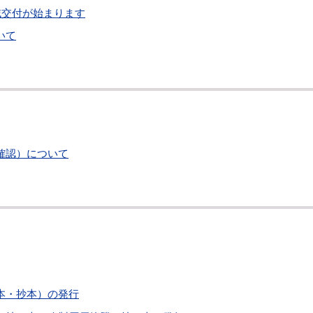
域交付が始まります
いて
確認）について
本・抄本）の発行