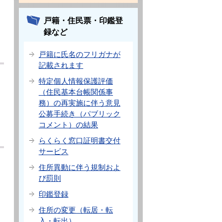
戸籍・住民票・印鑑登
録など
戸籍に氏名のフリガナが
記載されます
特定個人情報保護評価
（住民基本台帳関係事
務）の再実施に伴う意見
公募手続き（パブリック
コメント）の結果
らくらく窓口証明書交付
サービス
住所異動に伴う規制およ
び罰則
印鑑登録
住所の変更（転居・転
入・転出）