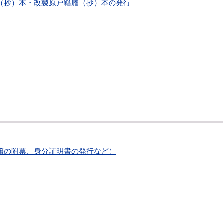
（抄）本・改製原戸籍謄（抄）本の発行
籍の附票、身分証明書の発行など）