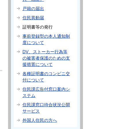
戸籍の届出
住民異動届
証明書等の発行
事前登録型の本人通知制
度について
DV、ストーカー行為等
の被害者保護のための支
援措置について
各種証明書のコンビニ交
付について
住民課広告付窓口案内シ
ステム
住民課窓口待合状況公開
サービス
外国人住民の方へ