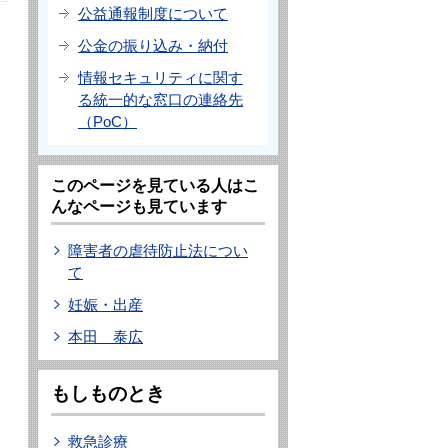
公益通報制度について
公金の振り込み・納付
情報セキュリティに関す
る統一的な窓口の連絡先
（PoC）
このページを見ている人はこ
んなページも見ています
障害者の虐待防止法につい
て
妊娠・出産
本田 泰広
もしものとき
救急診療