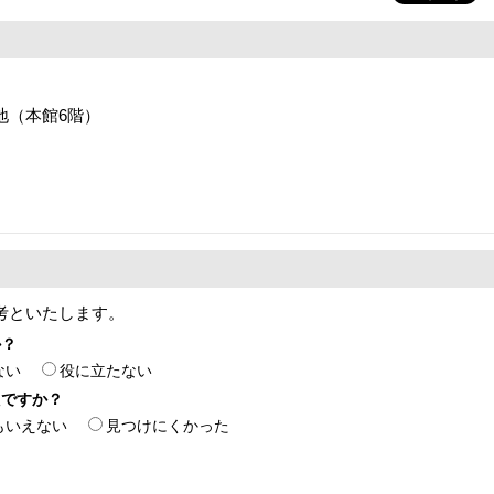
番地（本館6階）
考といたします。
か？
ない
役に立たない
たですか？
もいえない
見つけにくかった