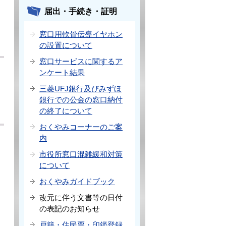
届出・手続き・証明
窓口用軟骨伝導イヤホン
の設置について
窓口サービスに関するア
ンケート結果
三菱UFJ銀行及びみずほ
銀行での公金の窓口納付
の終了について
おくやみコーナーのご案
内
市役所窓口混雑緩和対策
について
おくやみガイドブック
改元に伴う文書等の日付
の表記のお知らせ
戸籍・住民票・印鑑登録