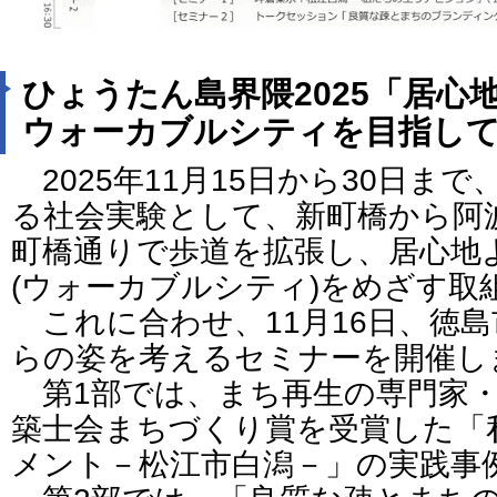
ひょうたん島界隈2025「居心
ウォーカブルシティを目指し
2025年11月15日から30日ま
る社会実験として、新町橋から阿
町橋通りで歩道を拡張し、居心地
(ウォーカブルシティ)をめざす取
これに合わせ、11月16日、徳
らの姿を考えるセミナーを開催し
第1部では、まち再生の専門家・
築士会まちづくり賞を受賞した「
メント－松江市白潟－」の実践事