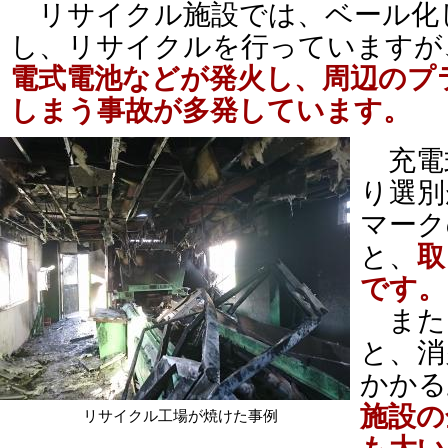
リサイクル施設では、ベール化
し、リサイクルを行っています
電式電池などが発火し、周辺のプ
しまう事故が多発しています。
充電
り選別
マーク
と、
取
です。
また
と、消
かかる
施設の
リサイクル工場が焼けた事例