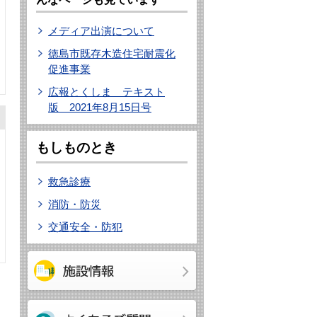
メディア出演について
徳島市既存木造住宅耐震化
促進事業
広報とくしま テキスト
版 2021年8月15日号
もしものとき
救急診療
消防・防災
交通安全・防犯