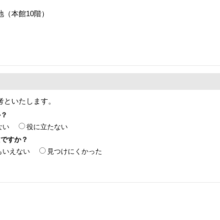
番地（本館10階）
考といたします。
か？
ない
役に立たない
たですか？
もいえない
見つけにくかった