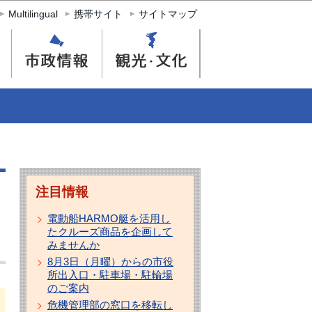
Multilingual
携帯サイト
サイトマップ
注目情報
電動船HARMO艇を活用し
たクルーズ商品を企画して
みませんか
8月3日（月曜）からの市役
所出入口・駐車場・駐輪場
のご案内
危機管理部の窓口を移転し