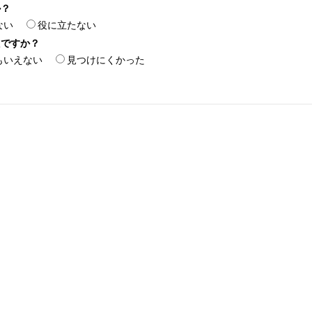
か？
ない
役に立たない
たですか？
もいえない
見つけにくかった