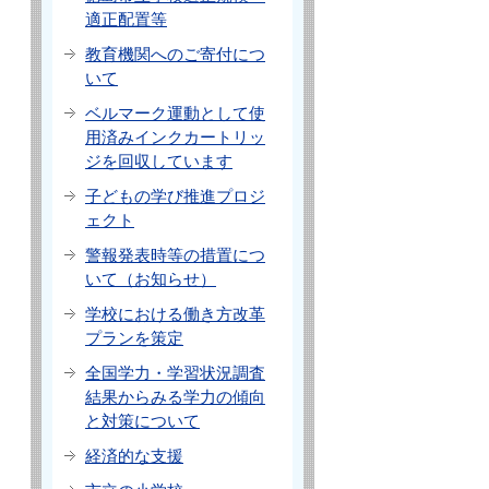
適正配置等
教育機関へのご寄付につ
いて
ベルマーク運動として使
用済みインクカートリッ
ジを回収しています
子どもの学び推進プロジ
ェクト
警報発表時等の措置につ
いて（お知らせ）
学校における働き方改革
プランを策定
全国学力・学習状況調査
結果からみる学力の傾向
と対策について
経済的な支援