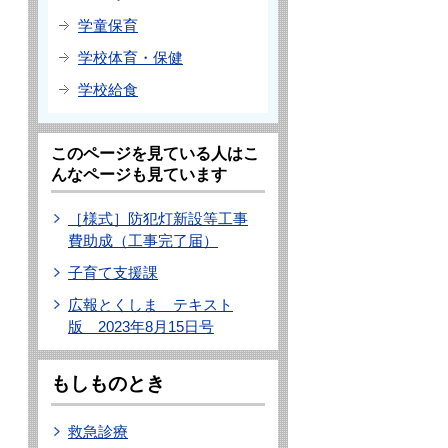
学童保育
学校体育・保健
学校給食
このページを見ている人はこ
んなページも見ています
［様式］防犯灯新設等工事
費助成（工事完了届）
子育て支援課
広報とくしま テキスト
版 2023年8月15日号
もしものとき
救急診療