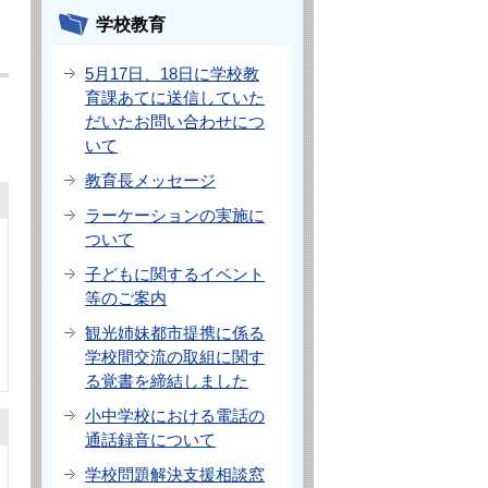
学校教育
5月17日、18日に学校教
育課あてに送信していた
だいたお問い合わせにつ
いて
教育長メッセージ
ラーケーションの実施に
ついて
子どもに関するイベント
等のご案内
観光姉妹都市提携に係る
学校間交流の取組に関す
る覚書を締結しました
小中学校における電話の
通話録音について
学校問題解決支援相談窓