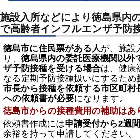
施設入所などにより徳島県内
で高齢者インフルエンザ予防
徳島市に住民票がある人
が、施設
り、
徳島県内の委託医療機関以外
ザ予防接種を受ける場合
は、健康
なる定期予防接種扱いにするため
市長から接種を依頼する市区町村
への依頼書が必要
になります。
徳島市からの接種費用の補助はあ
依頼書作成には
申請受付から2週
余裕を持って申請してください。