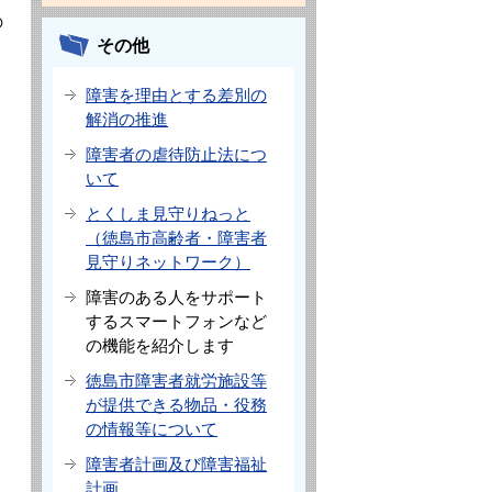
の
その他
障害を理由とする差別の
解消の推進
障害者の虐待防止法につ
いて
とくしま見守りねっと
（徳島市高齢者・障害者
見守りネットワーク）
障害のある人をサポート
するスマートフォンなど
の機能を紹介します
徳島市障害者就労施設等
が提供できる物品・役務
の情報等について
障害者計画及び障害福祉
計画