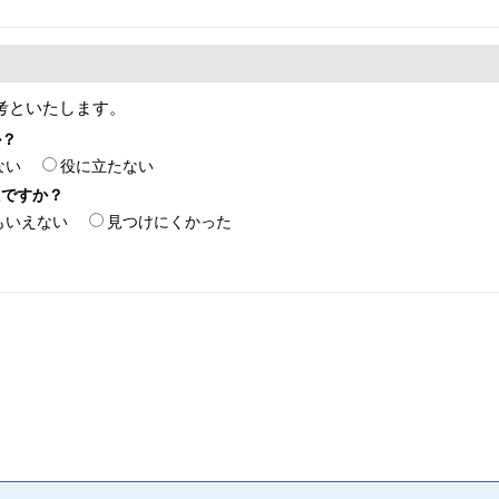
考といたします。
か？
ない
役に立たない
たですか？
もいえない
見つけにくかった