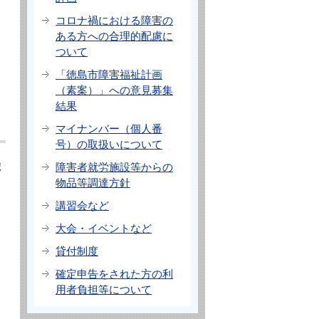
コロナ禍における障害の
ある方への合理的配慮に
ついて
「徳島市障害福祉計画
（素案）」への意見募集
結果
マイナンバー（個人番
号）の取扱いについて
ポ
障害者就労施設等からの
物品等調達方針
講習会など
大会・イベントなど
貸付制度
確定申告をされた方の利
用者負担等について