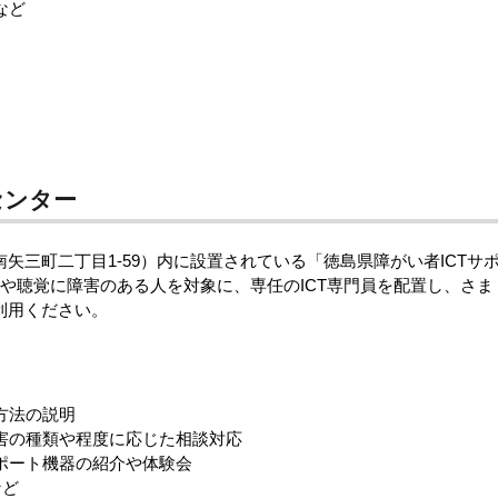
など
センター
三町二丁目1-59）内に設置されている「徳島県障がい者ICTサ
は、視覚や聴覚に障害のある人を対象に、専任のICT専門員を配置し、さま
利用ください。
方法の説明
害の種類や程度に応じた相談対応
ポート機器の紹介や体験会
など