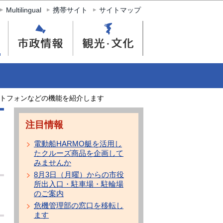
Multilingual
携帯サイト
サイトマップ
トフォンなどの機能を紹介します
注目情報
電動船HARMO艇を活用し
たクルーズ商品を企画して
みませんか
8月3日（月曜）からの市役
所出入口・駐車場・駐輪場
のご案内
危機管理部の窓口を移転し
ます