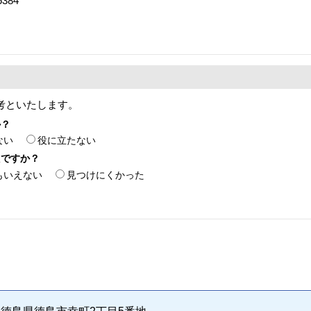
384
考といたします。
か？
ない
役に立たない
たですか？
もいえない
見つけにくかった