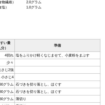
物繊維） 2.0グラム
食塩） 1.0グラム
すい量
準備
人分）
4切れ
塩をふりかけ軽くなじませて、小麦粉をまぶす
少々
大さじ2強
小さじ4
80グラム
石づきを切り落とし、ほぐす
80グラム
石づきを切り落とし、ほぐす
80グラム
薄切り