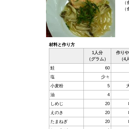
（食
（
材料と作り方
1人分
作りや
（グラム）
（4
鮭
60
塩
少々
小麦粉
5
油
4
しめじ
20
えのき
20
たまねぎ
20