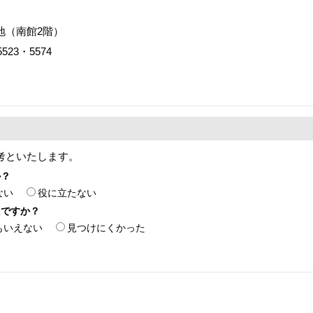
番地（南館2階）
523・5574
考といたします。
か？
ない
役に立たない
たですか？
もいえない
見つけにくかった