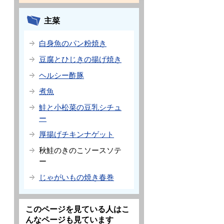
主菜
白身魚のパン粉焼き
豆腐とひじきの揚げ焼き
ヘルシー酢豚
煮魚
鮭と小松菜の豆乳シチュ
ー
厚揚げチキンナゲット
秋鮭のきのこソースソテ
ー
じゃがいもの焼き春巻
このページを見ている人はこ
んなページも見ています