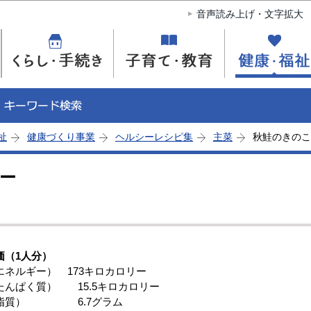
このページの本文へ移動
音声読み上げ・文字拡大
祉
健康づくり事業
ヘルシーレシピ集
主菜
秋鮭のきのこ
ー
価（1人分）
ネルギー） 173キロカロリー
んぱく質） 15.5キロカロリー
脂質） 6.7グラム