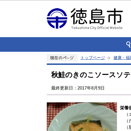
トップページ
健康・福
秋鮭のきのこソースソテ
最終更新日：2017年8月9日
栄養
（エ
（た
（