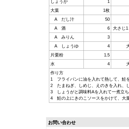
しょうが
1
大葉
1枚
A だし汁
50
A 酒
6
大さじ1
A みりん
3
A しょうゆ
4
片栗粉
1.5
水
4
作り方
1 フライパンに油を入れて熱して、鮭
2 たまねぎ、しめじ、えのきを入れ、
3 しょうがと調味料Aを入れて一煮立
4 鮭の上にきのこソースをかけて、大
お問い合わせ