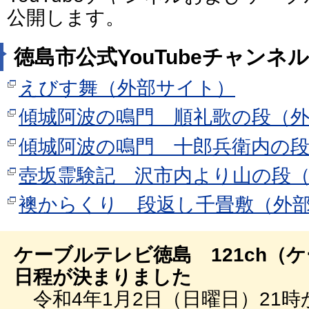
公開します。
徳島市公式YouTubeチャンネル
えびす舞（外部サイト）
傾城阿波の鳴門 順礼歌の段（
傾城阿波の鳴門 十郎兵衛内の
壺坂霊験記 沢市内より山の段
襖からくり 段返し千畳敷（外
ケーブルテレビ徳島 121ch（
日程が決まりました
令和4年1月2日（日曜日）21時