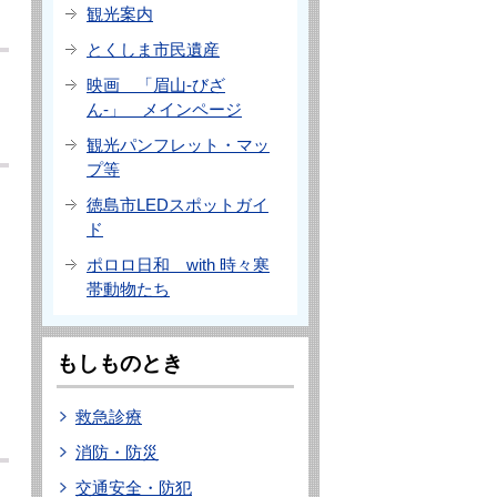
観光案内
とくしま市民遺産
映画 「眉山-びざ
ん-」 メインページ
観光パンフレット・マッ
プ等
徳島市LEDスポットガイ
ド
ポロロ日和 with 時々寒
帯動物たち
もしものとき
救急診療
消防・防災
交通安全・防犯