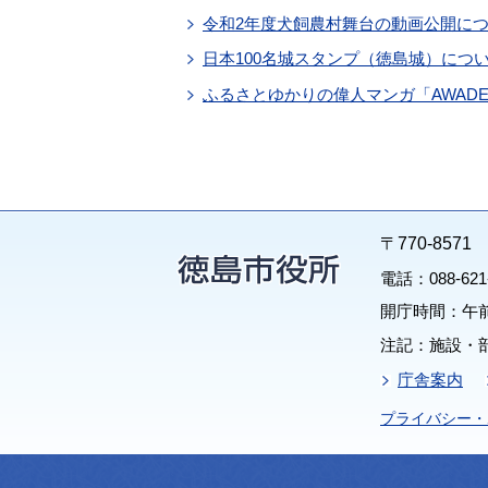
令和2年度犬飼農村舞台の動画公開に
日本100名城スタンプ（徳島城）につ
ふるさとゆかりの偉人マンガ「AWAD
〒770-85
電話：088-62
開庁時間：午前
注記：施設・
庁舎案内
プライバシー・