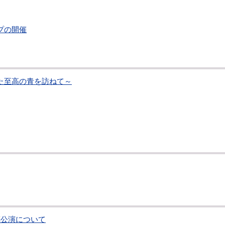
プの開催
た至高の青を訪ねて～
璃公演について