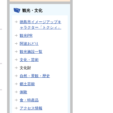
観光・文化
徳島市イメージアップキ
ャラクター「トクシィ」
観光PR
阿波おどり
観光施設一覧
文化・芸術
文化財
自然・景観・歴史
郷土芸能
体験
食・特産品
アクセス情報