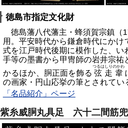
徳島市指定文化財
徳島藩八代藩主・蜂須賀宗鎮（172
用。平安時代から鎌倉時代にかけ
式を江戸時代後期に模作した、い
手等の墨書から甲冑師の岩井宗祐
つるはしりのかわ
かるほか、胴正面を飾る
弦走韋
の画家・円山応挙の筆とされてい
「名品紹介」ページ
紫糸威胴丸具足 六十二間筋兜