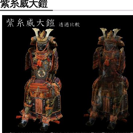
紫糸威大鎧