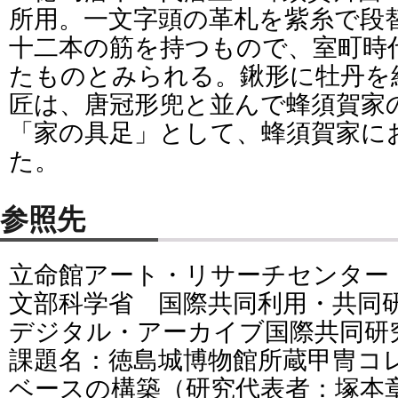
所用。一文字頭の革札を紫糸で段
十二本の筋を持つもので、室町時
たものとみられる。鍬形に牡丹を
匠は、唐冠形兜と並んで蜂須賀家
「家の具足」として、蜂須賀家に
た。
参照先
立命館アート・リサーチセンター
文部科学省 国際共同利用・共同
デジタル・アーカイブ国際共同研
課題名：徳島城博物館所蔵甲冑コ
ベースの構築（研究代表者：塚本