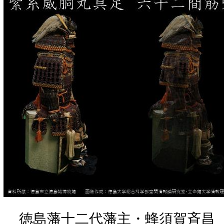
徳島藩十二代藩主・蜂須賀斉昌（17