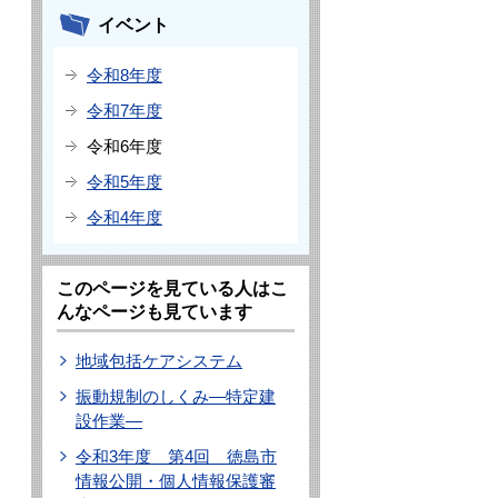
イベント
令和8年度
令和7年度
令和6年度
令和5年度
令和4年度
このページを見ている人はこ
んなページも見ています
地域包括ケアシステム
振動規制のしくみ―特定建
設作業―
令和3年度 第4回 徳島市
情報公開・個人情報保護審