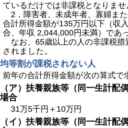
ているだけでは非課税となりませ
2．障害者、未成年者、寡婦また
合計所得金額が135万円以下（収
合、年収 2,044,000円未満）で
なお、65歳以上の人の非課税措
されました。
均等割が課税されない人
前年の合計所得金額が次の算式で
（ア）扶養親族等（同一生計配
場合
31万5千円＋10万円
（イ）扶養親族等（同一生計配