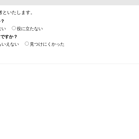
考といたします。
か？
ない
役に立たない
たですか？
もいえない
見つけにくかった