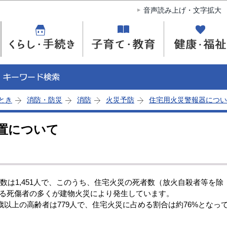
このページの本文へ移動
音声読み上げ・文字拡大
とき
消防・防災
消防
火災予防
住宅用火災警報器につい
置について
は1,451人で、このうち、住宅火災の死者数（放火自殺者等を除
による死傷者の多くが建物火災により発生しています。
以上の高齢者は779人で、住宅火災に占める割合は約76%となっ