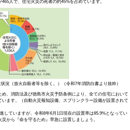
65人で、住宅火災の死者の約45%を占めています。
状況（放火自殺者等を除く。）（令和7年消防白書より抜粋）
め、消防法及び徳島市火災予防条例により、全ての住宅において
ています。（自動火災報知設備、スプリンクラー設備が設置されて
していますが、令和8年6月1日現在の設置率は85.9%となってい
火災から『命を守るため』早急に設置しましょう。