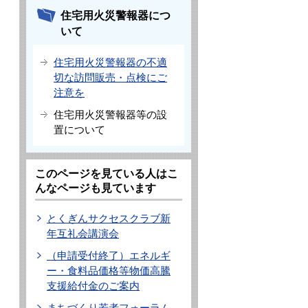
住宅用火災警報器につ
いて
住宅用火災警報器の不適
切な訪問販売・点検にご
注意を
住宅用火災警報器等の設
置について
このページを見ている人はこ
んなページも見ています
とくぎんサクセスクラブ新
年互礼会講演会
（申請受付終了）エネルギ
ー・食料品価格等物価高騰
支援給付金のご案内
まちづくり若者フォーラム