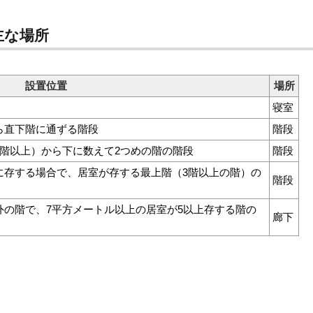
主な場所
設置位置
場所
寝室
ら直下階に通ずる階段
階段
階以上）から下に数えて2つめの階の階段
階段
に存する場合で、居室が存する最上階（3階以上の階）の
階段
外の階で、7平方メートル以上の居室が5以上存する階の
廊下