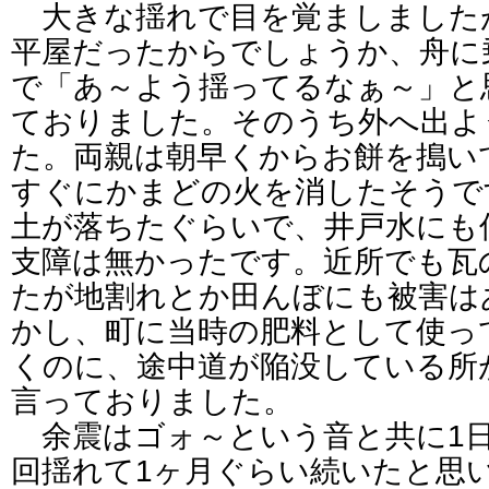
大きな揺れで目を覚ましました
平屋だったからでしょうか、舟に
で「あ～よう揺ってるなぁ～」と
ておりました。そのうち外へ出よ
た。両親は朝早くからお餅を搗い
すぐにかまどの火を消したそうで
土が落ちたぐらいで、井戸水にも
支障は無かったです。近所でも瓦
たが地割れとか田んぼにも被害は
かし、町に当時の肥料として使っ
くのに、途中道が陥没している所
言っておりました。
余震はゴォ～という音と共に1日
回揺れて1ヶ月ぐらい続いたと思