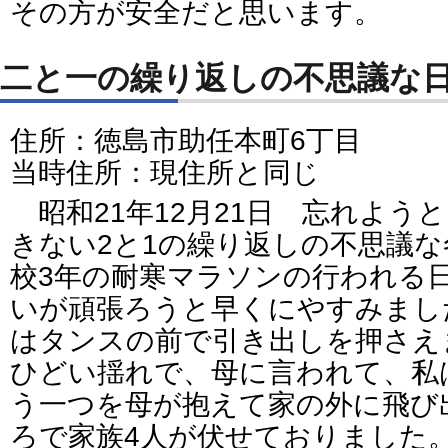
その方が安全だと思います。
二と一の繰り返しの不思議な
住所：徳島市助任本町6丁目
当時住所：現住所と同じ
昭和21年12月21日 忘れよう
きない2と1の繰り返しの不思議
校3年の耐寒マラソンの行われる
いが頑張ろうと早くにやすみまし
はタンスの前で引き出しを押さえ
ひどい揺れで、母に言われて、私
う一つを母が抱えて家の外に飛び
ろで家族4人が伏せておりました