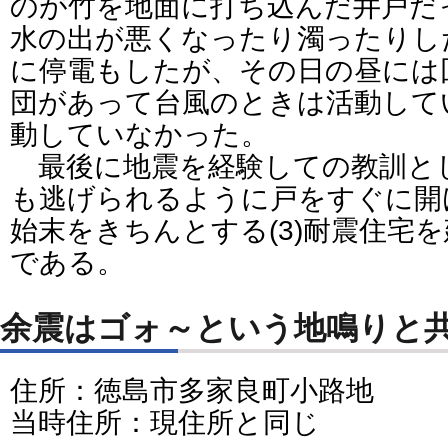
のが竹を地面に打ち込んだ井戸だ
水の出が悪くなったり濁ったりし
に停電もしたが、その日の昼には
団があって台風のときは活動して
動していなかった。
最後に地震を経験しての教訓とし
も逃げられるように戸をすぐに開け
始末をきちんとする(3)耐震住宅
である。
余震はゴォ～という地鳴りと
住所：徳島市多家良町小路地
当時住所：現住所と同じ