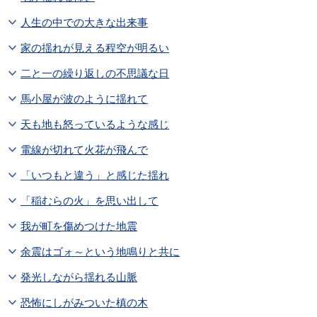
人生の中での大きな出来事
家の揺れが見える程空が明るい
二と一の繰り返しの不思議な日
馬小屋が波のように揺れて
天も地も怒っているような感じ
電線が切れて火花が飛んで
「いつもと違う」と感じた揺れ
「稲むらの火」を思い出して
我が町を傷めつけた地震
余震はゴォ～という地鳴りと共に
発光しながら揺れる山脈
恐怖にしがみついた槙の木