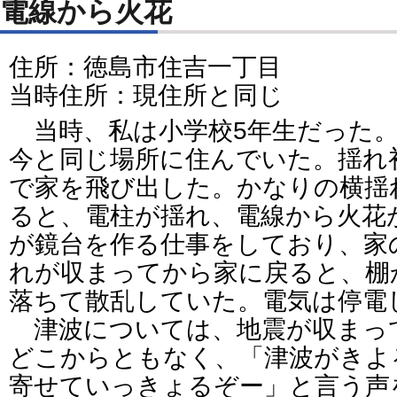
電線から火花
住所：徳島市住吉一丁目
当時住所：現住所と同じ
当時、私は小学校5年生だった。
今と同じ場所に住んでいた。揺れ
で家を飛び出した。かなりの横揺
ると、電柱が揺れ、電線から火花
が鏡台を作る仕事をしており、家
れが収まってから家に戻ると、棚
落ちて散乱していた。電気は停電
津波については、地震が収まっ
どこからともなく、「津波がきよ
寄せていっきょるぞー」と言う声