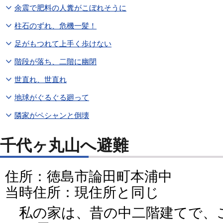
余震で肥料の人糞がこぼれそうに
柱石のずれ、危機一髪！
足がもつれて上手く歩けない
階段が落ち、二階に幽閉
世直れ、世直れ
地球がぐるぐる廻って
隣家がペシャンと倒壊
千代ヶ丸山へ避難
住所：徳島市論田町本浦中
当時住所：現住所と同じ
私の家は、昔の中二階建てで、