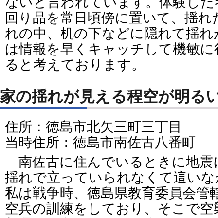
ないと言われています。体験した
回り品を常日頃傍に置いて、揺れ
れの中、机の下などに隠れて揺れ
は情報を早くキャッチして機敏に
ると考えております。
家の揺れが見える程空が明る
住所：徳島市北矢三町三丁目
当時住所：徳島市南佐古八番町
南佐古に住んでいるときに地震
揺れで立っていられなくて這いな
私は戦争時、徳島県教育委員会管
空兵の訓練をしており、そこで空