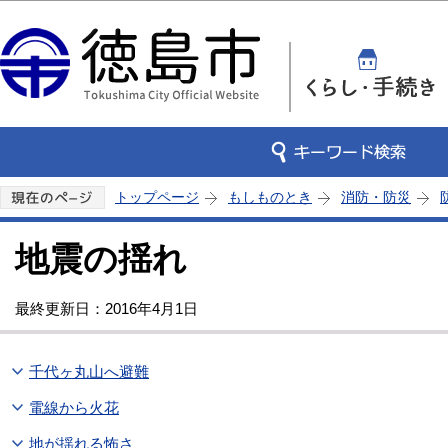
この
トップページ
もしものとき
消防・防災
地震の揺れ
最終更新日：2016年4月1日
千代ヶ丸山へ避難
電線から火花
地が揺れる怖さ