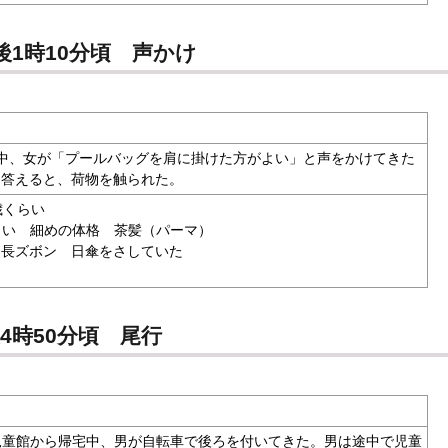
後1時10分頃 声かけ
中、女が「プールバッグを肩に掛けた方がよい」と声をかけてきた
と答えると、荷物を触られた。
歳くらい
らい 細めの体格 茶髪（パーマ）
長ズボン 日傘をさしていた
4時50分頃 尾行
童館から帰宅中、男が自転車で後ろを付いてきた。男は途中で児童