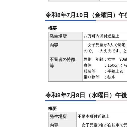
令和8年7月10日（金曜日）午
概要
発生場所
八万町内浜付近路上
内容
女子児童が3人で帰宅
ので、「大丈夫です」
不審者の特徴
性別 年齢：女性 90
身体 ：150cmく
等
服装等 ：半袖上衣 
乗り物等 ：徒歩
令和8年7月8日（水曜日）午後
概要
発生場所
不動本町付近路上
内容
女子児童3名が自転車で児