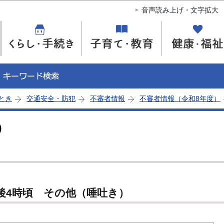
このページの本文へ移動
音声読み上げ・文字拡大
とき
交通安全・防犯
不審者情報
不審者情報（令和8年度）
）
午後4時頃 その他（唾吐き）