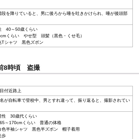
段を降りていると、男に後ろから唾を吐きかけられ、唾が後頭部
 40～50歳くらい
cmくらい やせ型 頭髪（黒色・くせ毛）
Tシャツ 黒色ズボン
前8時頃 盗撮
丁目付近路上
名が自転車で登校中、男とすれ違って、振り返ると、撮影されてい
性 30歳代くらい
～170cmくらい 普通の体格
色半袖シャツ 黒色半ズボン 帽子着用
徒歩