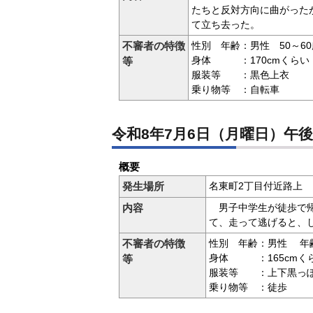
たちと反対方向に曲がった
て立ち去った。
不審者の特徴
性別 年齢：男性 50～6
身体 ：170cmくらい
等
服装等 ：黒色上衣
乗り物等 ：自転車
令和8年7月6日（月曜日）午後
概要
発生場所
名東町2丁目付近路上
内容
男子中学生が徒歩で帰
て、走って逃げると、
不審者の特徴
性別 年齢：男性 年
身体 ：165cmく
等
服装等 ：上下黒っ
乗り物等 ：徒歩