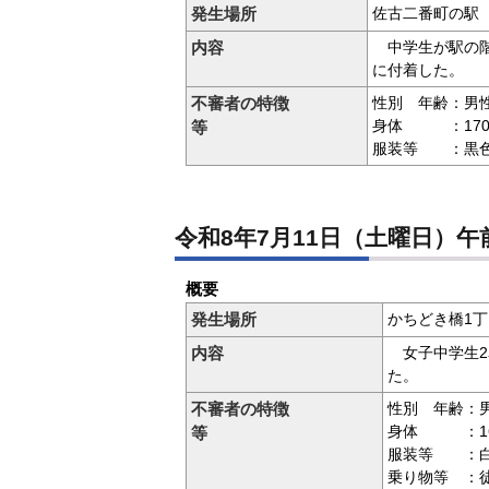
発生場所
佐古二番町の駅
内容
中学生が駅の階
に付着した。
不審者の特徴
性別 年齢：男性
身体 ：170
等
服装等 ：黒色
令和8年7月11日（土曜日）午
概要
発生場所
かちどき橋1
内容
女子中学生2
た。
不審者の特徴
性別 年齢：男
身体 ：165
等
服装等 ：白
乗り物等 ：