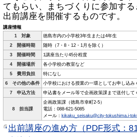
てもらい、まちづくりに参加する
出前講座を開催するものです。
講座情報
1 対象
徳島市内の小学校3年生または4年生
2 開催時期
随時（7・8・12・1月を除く）
3 開催時間
1講座当たり45分程度
4 開催場所
各小学校の教室など
5 費用負担
特になし
6 その他の条件
小学校における授業の一環としてお申し込み
7 申込方法
申込書をメール等で企画政策課まで送付して
企画政策課（徳島市幸町2-5）
8 担当課
電話：088-621-5085
メール：
kikaku_seisaku@city-tokushima.i-tok
出前講座の進め方（PDF形式：81