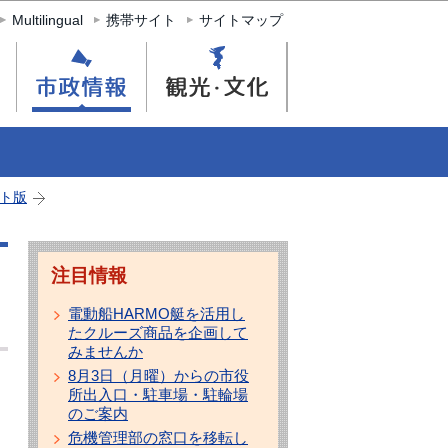
Multilingual
携帯サイト
サイトマップ
ト版
注目情報
電動船HARMO艇を活用し
たクルーズ商品を企画して
みませんか
8月3日（月曜）からの市役
所出入口・駐車場・駐輪場
のご案内
危機管理部の窓口を移転し