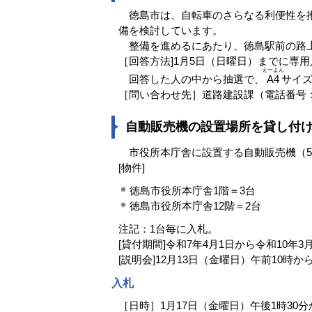
徳島市は、自転車のさらなる利便性を推
備を検討しています。
整備を進めるにあたり、徳島駅前の路上
［回答方法]1月5日（日曜日）までに専
えーよん
回答した人の中から抽選で、
A4
サイ
［問い合わせ先］道路建設課（電話番号：088－
自動販売機の設置場所を貸し付
市役所本庁舎に設置する自動販売機（5
[物件]
徳島市役所本庁舎1階＝3台
徳島市役所本庁舎12階＝2台
注記：1台毎に入札。
[貸付期間]令和7年4月1日から令和10年3
[説明会]12月13日（金曜日）午前10
入札
［日時］1月17日（金曜日）午後1時30分