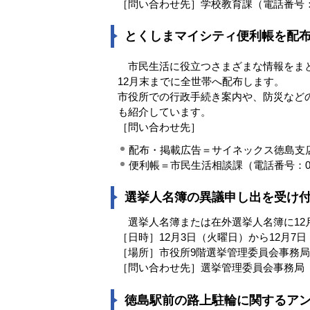
［問い合わせ先］学校教育課（電話番号：088－
とくしまマイシティ便利帳を配
市民生活に役立つさまざまな情報をまと
12月末までに全世帯へ配布します。
市役所での行政手続き案内や、防災など
も紹介しています。
［問い合わせ先］
配布・掲載広告＝サイネックス徳島支店（
便利帳＝市民生活相談課（電話番号：088－6
選挙人名簿の異議申し出を受け
選挙人名簿または在外選挙人名簿に12
［日時］12月3日（火曜日）から12月7
［場所］市役所9階選挙管理委員会事務局
［問い合わせ先］選挙管理委員会事務局（電話番
徳島駅前の路上駐輪に関するア