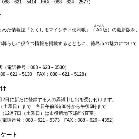
621－5414 FAX：088－624－2577）
布
えーよん
めた情報誌「とくしまマイシティ便利帳」（
A4
版）の最新版を
の暮らしに役立つ情報を掲載するとともに、徳島市の魅力について
電話番号：088－623－0530）
21－5130 FAX：088－621－5128）
付け
月2日に新たに登録する人の異議申し出を受け付けます。
日（土曜日）まで 各日午前8時30分から午後5時まで
（12月7日（土曜日）は市役所地下1階当直室）
号：088－621－5373 FAX：088－626－4352）
ンケート