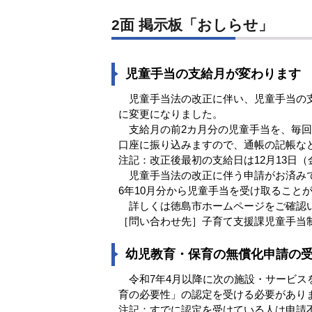
2面 掲示板「おしらせ」
児童手当の支給月が変わります
児童手当法の改正に伴い、児童手当の支給
に変更になりました。
支給月の前2カ月分の児童手当を、毎回
口座に振り込みますので、通帳の記帳な
注記：改正後最初の支給日は12月13日
児童手当法の改正に伴う申請がお済みで
6年10月分から児童手当を受け取ること
詳しくは徳島市ホームページをご確認い
［問い合わせ先］子育て支援課児童手当制度
幼児教育・保育の無償化申請の
令和7年4月以降に次の施設・サービス
育の必要性」の認定を受ける必要があり
注記：すでに認定を受けている人は申請