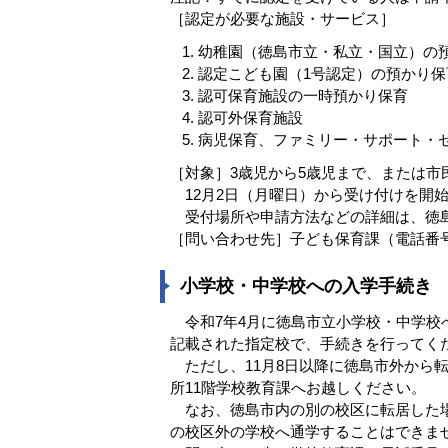
［認定が必要な施設・サービス］
幼稚園（徳島市立・私立・国立）の
認定こども園（1号認定）の預かり保
認可保育施設の一時預かり保育
認可外保育施設
病児保育、ファミリー・サポート・
［対象］3歳児から5歳児まで、または市
12月2日（月曜日）から受け付けを開
受付場所や申請方法などの詳細は、徳島
［問い合わせ先］子ども保育課（電話番号：088
小学校・中学校への入学手続き
令和7年4月に徳島市立小学校・中学校
記載された指定校で、手続きを行ってく
ただし、11月8日以降に徳島市外から
所11階学校教育課へお越しください。
なお、徳島市内の別の校区に転居した場
の校区外の学校へ通学することはできま