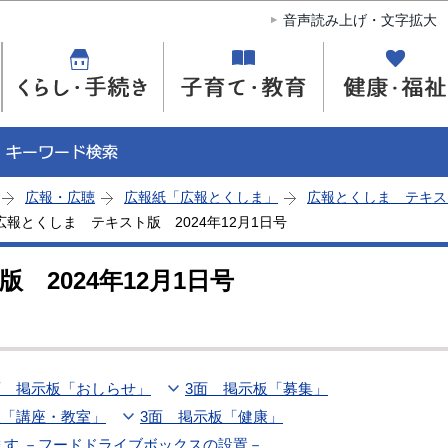
このページの本文へ移動
音声読み上げ・文字拡大
広報・広聴
広報紙「広報とくしま」
広報とくしま テキス
広報とくしま テキスト版 2024年12月1日号
 2024年12月1日号
面 掲示板「おしらせ」
3面 掲示板「募集」
板「講座・教室」
3面 掲示板「健康」
ます －フードドライブボックスの設置－