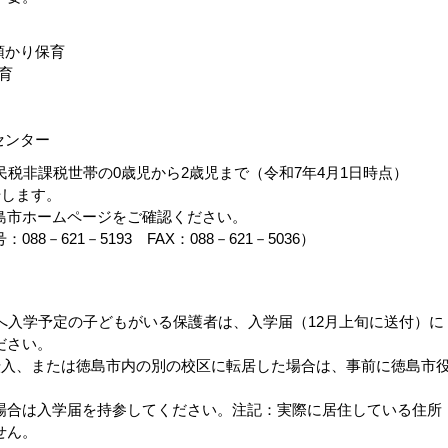
預かり保育
育
センター
民税非課税世帯の0歳児から2歳児まで（令和7年4月1日時点）
始します。
市ホームページをご確認ください。
－621－5193 FAX：088－621－5036）
へ入学予定の子どもがいる保護者は、入学届（12月上旬に送付）に
ださい。
転入、または徳島市内の別の校区に転居した場合は、事前に徳島市
合は入学届を持参してください。注記：実際に居住している住所
せん。