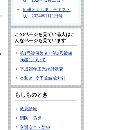
版 2024年1月15日号
広報とくしま テキスト
版 2024年1月1日号
このページを見ている人はこ
んなページも見ています
第1号被保険者と第2号被保
の
険者について
平成26年工業統計調査
令和3年度予算編成方針
もしものとき
救急診療
消防・防災
交通安全・防犯