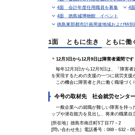
4面 会計年度任用職員を募集
4
4面 徳島城博物館 イベント
徳島東部都市計画用途地域および特別
1面 ともに生き ともに働
12月3日から12月9日は障害者週間です
毎年12月3日から12月9日は、「障害
を実現するための支援の一つに就労支援
この機会に障害者と共に働く職場づく
今号の取材先 社会就労センタ
一般企業への就職が難しい障害を持った
ップや潜在能力を見出し、将来の職業自
[所在地］徳島市南庄町5丁目77－2
[問い合わせ先］電話番号：088－632－05