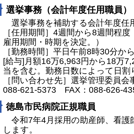
選挙事務（会計年度任用職員）
選挙事務を補助する会計年度任
［任用期間］4週間から8週間程度
雇用期間・時期を決定。）
［勤務時間］平日午前8時30分か
[給与]月額16万6,963円から18万
当を含む。勤務日数によって日割
［問い合わせ先］選挙管理委員会
088-621-5373 FAX：088-626-4
徳島市民病院正規職員
令和7年4月採用の助産師、看護
します。