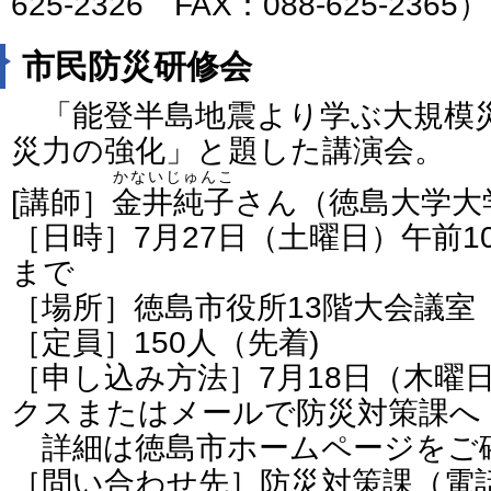
625-2326 FAX：088-625-2365）
市民防災研修会
「能登半島地震より学ぶ大規模
災力の強化」と題した講演会。
かないじゅんこ
[講師］
金井純子
さん（徳島大学大
［日時］7月27日（土曜日）午前1
まで
［場所］徳島市役所13階大会議室
［定員］150人（先着)
［申し込み方法］7月18日（木曜
クスまたはメールで防災対策課へ
詳細は徳島市ホームページをご
［問い合わせ先］防災対策課（電話番号