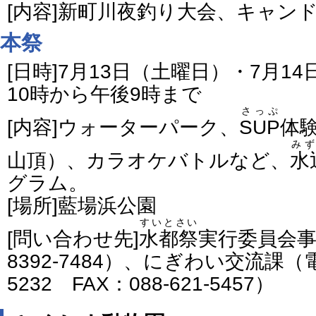
[内容]新町川夜釣り大会、キャン
本祭
[日時]7月13日（土曜日）・7月1
10時から午後9時まで
さっぷ
[内容]ウォーターパーク、
SUP
体
みず
山頂）、カラオケバトルなど、
水
グラム。
[場所]藍場浜公園
すいとさい
[問い合わせ先]
水都祭
実行委員会事
8392-7484）、にぎわい交流課（電
5232 FAX：088-621-5457）