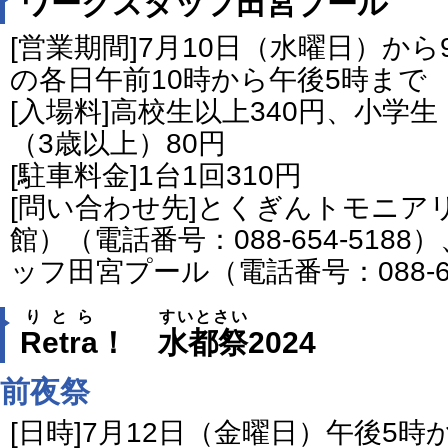
ワークスタッフ田宮プール
[営業期間]7月10日（水曜日）か
の各日午前10時から午後5時まで
[入場料]高校生以上340円、小学生
（3歳以上）80円
[駐車料金]1台1回310円
[問い合わせ先]とくぎんトモニア
館）（電話番号：088-654-51
ッフ田宮プール（電話番号：088-63
りとら
すいとさい
Retra
！
水都祭
2024
前夜祭
[日時]7月12日（金曜日）午後5時