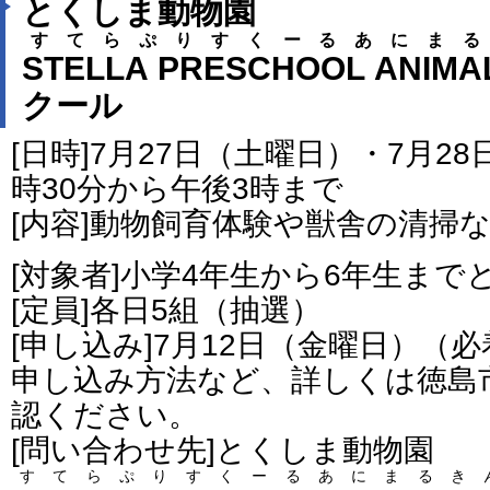
とくしま動物園
すてらぷりすくーるあにまる
STELLA PRESCHOOL ANIMA
クール
[日時]7月27日（土曜日）・7月2
時30分から午後3時まで
[内容]動物飼育体験や獣舎の清掃
[対象者]小学4年生から6年生まで
[定員]各日5組（抽選）
[申し込み]7月12日（金曜日）（
申し込み方法など、詳しくは徳島
認ください。
[問い合わせ先]とくしま動物園
すてらぷりすくーるあにまるき