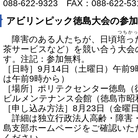
088-622-9323 FAX：088-622-5
アビリンピック徳島大会の参加
つちかっ
障害のある人たちが、日頃
培っ
茶サービスなど）を競い合う大会
す。注記：参加無料。
［日時］9月14日（土曜日）午前9
は午前9時から）
［場所］ポリテクセンター徳島（
ビルメンテナンス会館（徳島市昭
［申し込み方法］8月23日（金曜
詳細は独立行政法人高齢・障害・
島支部ホームページをご確認いた
ください。