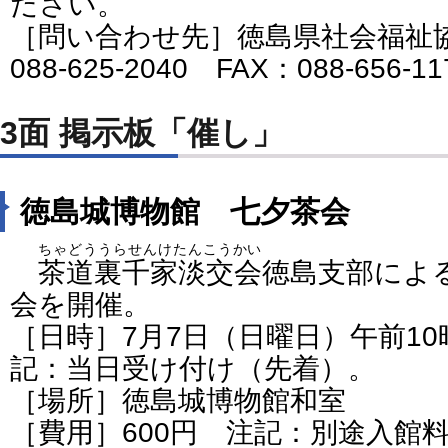
ださい。
［問い合わせ先］徳島県社会福祉
088-625-2040 FAX：088-656-1
3面 掲示板「催し」
徳島城博物館 七夕茶会
ちゃどううらせんけたんこうかい
茶道裏千家淡交会
徳島支部によ
会を開催。
［日時］7月7日（日曜日）午前1
記：当日受け付け（先着）。
［場所］徳島城博物館和室
［費用］600円 注記：別途入館