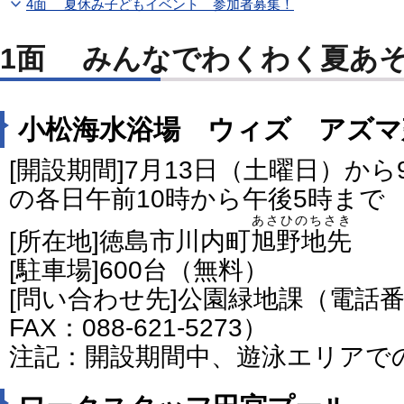
4面 夏休み子どもイベント 参加者募集！
1面 みんなでわくわく夏あ
小松海水浴場 ウィズ アズマ
[開設期間]7月13日（土曜日）か
の各日午前10時から午後5時まで
あさひのちさき
[所在地]徳島市川内町
旭野地先
[駐車場]600台（無料）
[問い合わせ先]公園緑地課（電話番号：
FAX：088-621-5273）
注記：開設期間中、遊泳エリアで