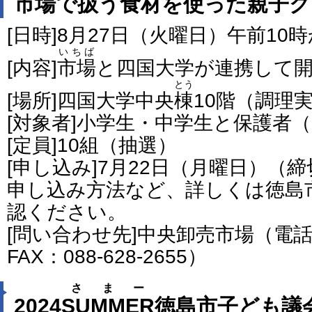
市場
で扱う食材を使った親子ク
[日時]8月27日（火曜日）午前10
いちば
[内容]
市場
と四国大学が連携して
とう
[場所]四国大学中央
棟
10階（調理
[対象者]小学生・中学生と保護者
[定員]10組（抽選）
[申し込み]7月22日（月曜日）（
申し込み方法など、詳しくは徳島
認ください。
[問い合わせ先]中央卸売市場（電話番号
FAX：088-628-2655）
さまー
2024
SUMMER
徳島市子ども議