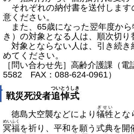
それぞれの納付書を送付します
意ください。
また、65歳になった翌年度から
き）の対象となる人は、順次切り
対象とならない人は、引き続き
めてください。
［問い合わせ先］高齢介護課（電話番号
5582 FAX：088-624-0961）
ついとうしき
戦災死没者
追悼式
ぎせい
徳島大空襲などにより
犠牲
とな
めいふく
冥福
を祈り、平和を願う式典を開