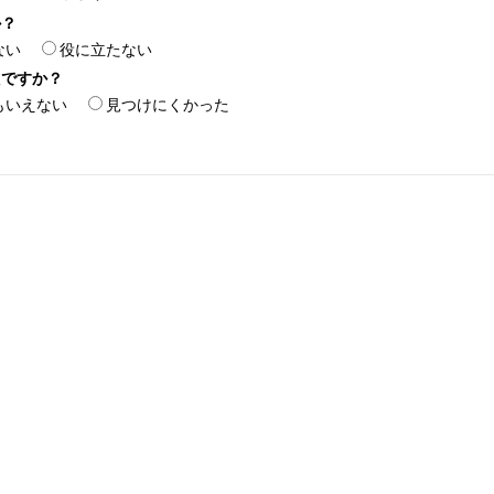
か？
ない
役に立たない
たですか？
もいえない
見つけにくかった