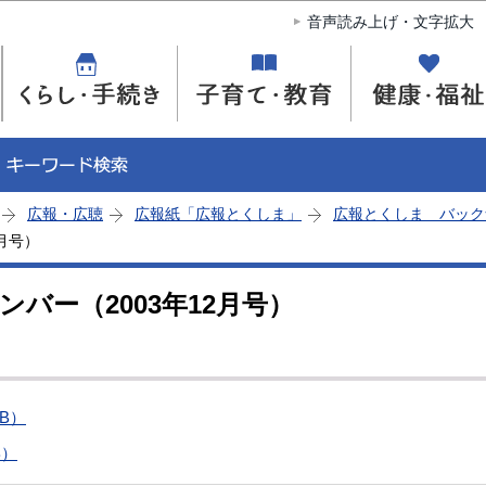
このページの本文へ移動
音声読み上げ・文字拡大
広報・広聴
広報紙「広報とくしま」
広報とくしま バック
月号）
バー（2003年12月号）
KB）
B）