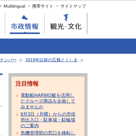
Multilingual
携帯サイト
サイトマップ
ナンバー
2019年以前の広報とくしま
注目情報
電動船HARMO艇を活用し
たクルーズ商品を企画して
みませんか
8月3日（月曜）からの市役
所出入口・駐車場・駐輪場
のご案内
危機管理部の窓口を移転し