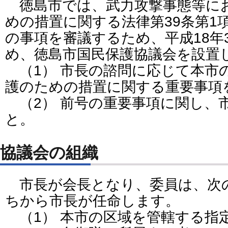
徳島市では、武力攻撃事態等に
めの措置に関する法律第39条第1
の事項を審議するため、平成18年
め、徳島市国民保護協議会を設置
（1） 市長の諮問に応じて本市
護のための措置に関する重要事項
（2） 前号の重要事項に関し、
と。
協議会の組織
市長が会長となり、委員は、次
ちから市長が任命します。
（1） 本市の区域を管轄する指