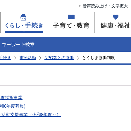
このページの本文へ移動
音声読み上げ・文字拡大
手続き
市民活動
NPO等との協働
とくしま協働制度
年度採択事業
和8年度募集)
り活動支援事業（令和8年度～）