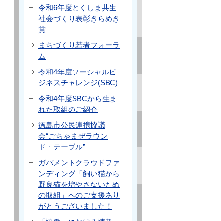
令和6年度とくしま共生
社会づくり表彰きらめき
賞
まちづくり若者フォーラ
ム
令和4年度ソーシャルビ
ジネスチャレンジ(SBC)
令和4年度SBCから生ま
れた取組のご紹介
徳島市公民連携協議
会“ごちゃまぜラウン
ド・テーブル”
ガバメントクラウドファ
ンディング「飼い猫から
野良猫を増やさないため
の取組」へのご支援あり
がとうございました！