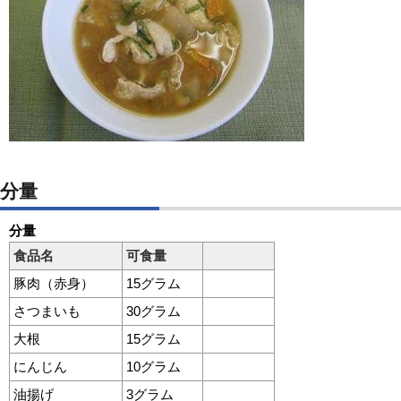
分量
分量
食品名
可食量
豚肉（赤身）
15グラム
さつまいも
30グラム
大根
15グラム
にんじん
10グラム
油揚げ
3グラム