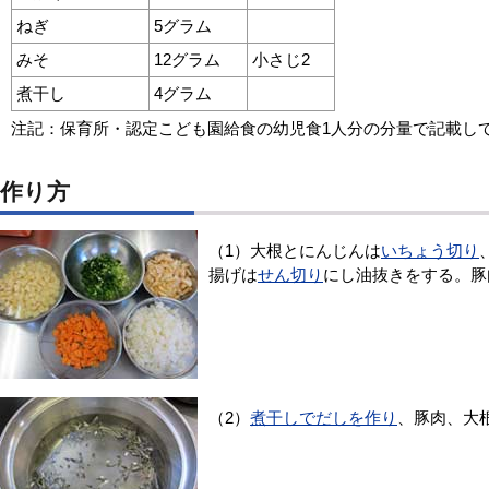
ねぎ
5グラム
みそ
12グラム
小さじ2
煮干し
4グラム
注記：保育所・認定こども園給食の幼児食1人分の分量で記載し
作り方
（1）大根とにんじんは
いちょう切り
揚げは
せん切り
にし油抜きをする。豚
（2）
煮干しでだしを作り
、豚肉、大