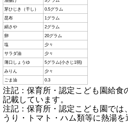
油揚げ
3グラム
芽ひじき（干し）
0.5グラム
昆布
1グラム
絹さや
2グラム
卵
20グラム
塩
少々
サラダ油
少々
薄口しょうゆ
5グラム(小さじ1弱)
みりん
少々
ごま油
0.3
注記：保育所・認定こども園給食
記載しています。
注記：保育所・認定こども園では
うり・トマト・ハム類等に熱湯を