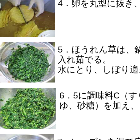
4．卵を丸型に抜き
5．ほうれん草は、
入れ茹でる。
水にとり、しぼり適
6．5に調味料C（
ゆ、砂糖）を加え、