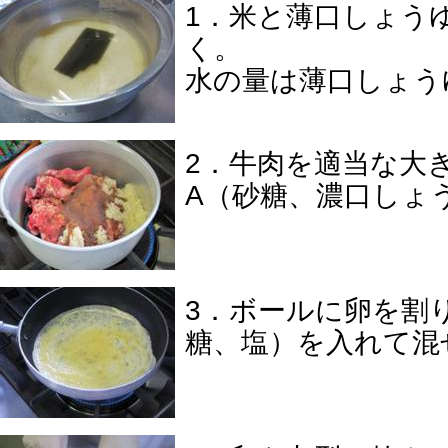
1．米と薄口しょう
く。
水の量は薄口しょう
2．牛肉を適当な大
A（砂糖、濃口しょ
3．ボールに卵を割
糖、塩）を入れて混