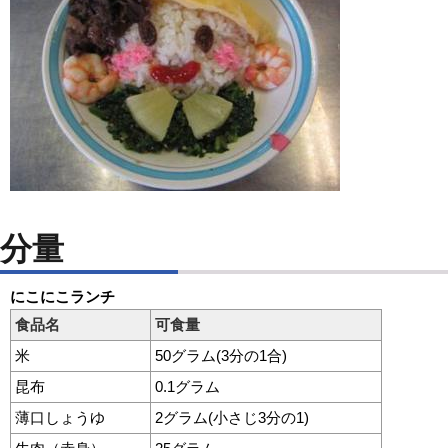
分量
にこにこランチ
食品名
可食量
米
50グラム(3分の1合)
昆布
0.1グラム
薄口しょうゆ
2グラム(小さじ3分の1)