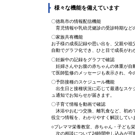
様々な機能を備えています
〇徳島市の情報配信機能
育児情報や乳幼児健診の受診時期など
〇家族共有機能
お子様の成長記録や思い出を、父親や祖
自動でグラフ化でき、ひと目で成長がわ
〇妊娠中の記録をグラフで確認
妊婦さんやお腹の赤ちゃんの体重が自動
て医師監修のメッセージも表示され、今
〇予防接種のスケジュール機能
出生日と接種状況に応じて最適なスケジ
ュ通知でお知らせが届きます。
〇子育て情報を動画で確認
沐浴やおむつ交換、離乳食など、初めて
役立つ情報を、わかりやすく解説してい
○プレママ栄養教室、赤ちゃん・子ども
次の相談について24時間申し込みが可