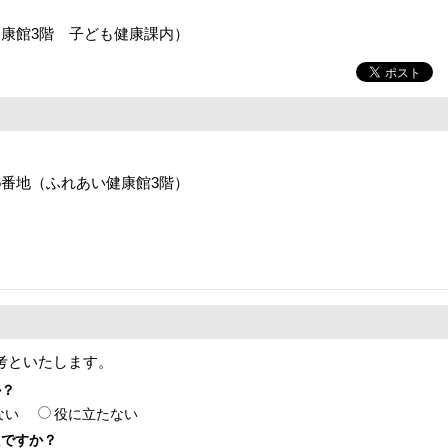
康館3階 子ども健康課内）
16番地（ふれあい健康館3階）
考といたします。
か？
ない
役に立たない
たですか？