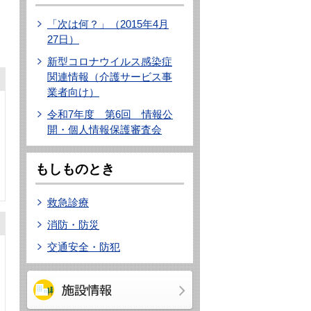
「次は何？」（2015年4月
27日）
新型コロナウイルス感染症
関連情報（介護サービス事
業者向け）
令和7年度 第6回 情報公
開・個人情報保護審査会
もしものとき
救急診療
消防・防災
交通安全・防犯