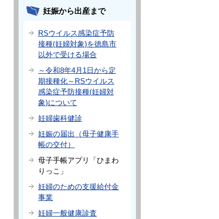
妊娠から出産まで
RSウイルス感染症予防
接種(妊婦対象)を徳島市
以外で受ける場合
～令和8年4月1日から定
期接種化～RSウイルス
感染症予防接種(妊婦対
象)について
妊婦歯科健診
妊娠の届出（母子健康手
帳の交付）
母子手帳アプリ「ひまわ
りっこ」
妊婦のための支援給付金
事業
妊婦一般健康診査