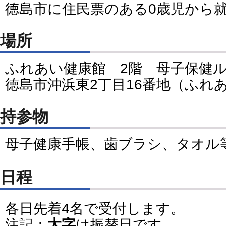
徳島市に住民票のある0歳児から
場所
ふれあい健康館 2階 母子保健
徳島市沖浜東2丁目16番地（ふれ
持参物
母子健康手帳、歯ブラシ、タオル
日程
各日先着4名で受付します。
注記：
太字
は振替日です。