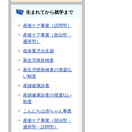
生まれてから就学まで
産後ケア事業（訪問型）
産後ケア事業（宿泊型・
通所型）
低体重児出生届
新生児聴覚検査
新生児聴覚検査の償還払
い制度
産婦健康診査
産婦健康診査の償還払い
制度
こんにちは赤ちゃん事業
産後ケア事業（宿泊型・
通所型・訪問型）