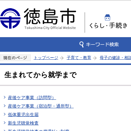
この
トップページ
子育て・教育
母子の健診・相
生まれてから就学まで
産後ケア事業（訪問型）
産後ケア事業（宿泊型・通所型）
低体重児出生届
新生児聴覚検査