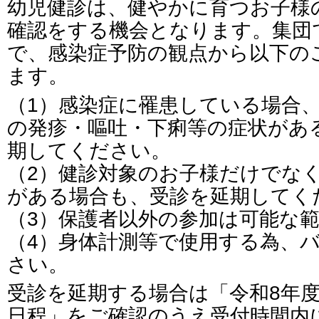
幼児健診は、健やかに育つお子様
確認をする機会となります。集団
で、感染症予防の観点から以下の
ます。
（1）感染症に罹患している場合
の発疹・嘔吐・下痢等の症状があ
期してください。
（2）健診対象のお子様だけでな
がある場合も、受診を延期してく
（3）保護者以外の参加は可能な
（4）身体計測等で使用する為、
さい。
受診を延期する場合は「令和8年度
日程」をご確認のうえ受付時間内