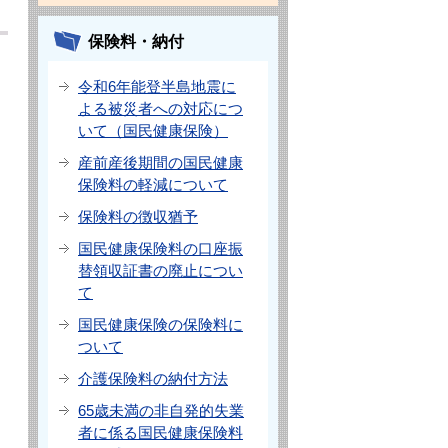
保険料・納付
令和6年能登半島地震に
よる被災者への対応につ
いて（国民健康保険）
産前産後期間の国民健康
保険料の軽減について
保険料の徴収猶予
国民健康保険料の口座振
替領収証書の廃止につい
て
国民健康保険の保険料に
ついて
介護保険料の納付方法
65歳未満の非自発的失業
者に係る国民健康保険料