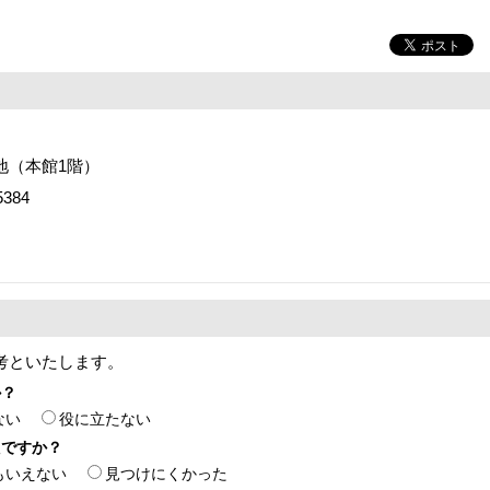
番地（本館1階）
384
考といたします。
か？
ない
役に立たない
たですか？
もいえない
見つけにくかった