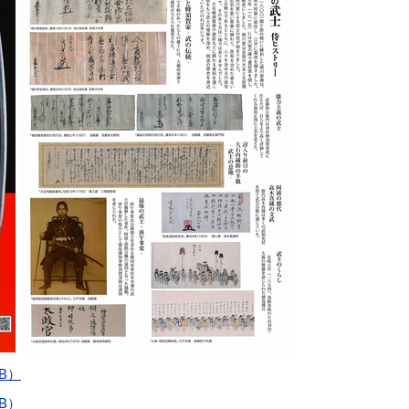
B）
B）