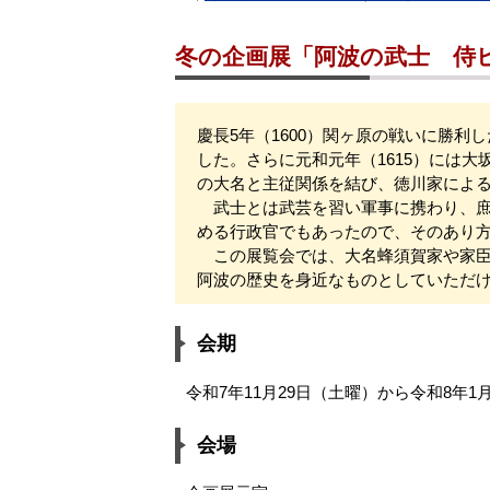
冬の企画展「阿波の武士 侍
慶長5年（1600）関ヶ原の戦いに勝
した。さらに元和元年（1615）には
の大名と主従関係を結び、徳川家によ
武士とは武芸を習い軍事に携わり、庶
める行政官でもあったので、そのあり
この展覧会では、大名蜂須賀家や家臣
阿波の歴史を身近なものとしていただ
会期
令和7年11月29日（土曜）から令和8年1
会場