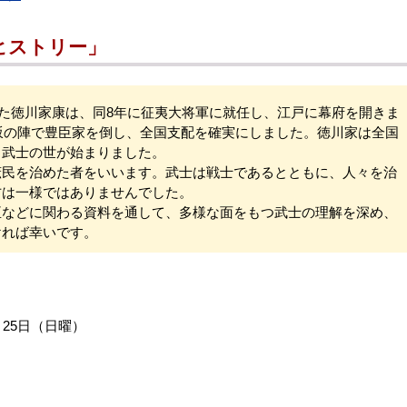
ヒストリー」
利した徳川家康は、同8年に征夷大将軍に就任し、江戸に幕府を開きま
大坂の陣で豊臣家を倒し、全国支配を確実にしました。徳川家は全国
る武士の世が始まりました。
民を治めた者をいいます。武士は戦士であるとともに、人々を治
方は一様ではありませんでした。
などに関わる資料を通して、多様な面をもつ武士の理解を深め、
ければ幸いです。
月25日（日曜）