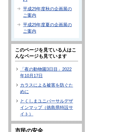
平成29年度秋の企画展の
ご案内
平成29年度夏の企画展の
ご案内
このページを見ている人はこ
んなページも見ています
「夜の動物園3日目」2022
年10月17日
カラスによる被害を防ぐた
めに
とくしまユニバーサルデザ
インマップ（徳島県特設サ
イト）
市民の安全