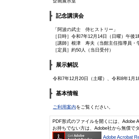
企画展示室
記念講演会
「阿波の武士 侍ヒストリー」
［日時］令和7年12月14日（日曜）午後1
［講師］根津 寿夫（当館主任指導員・
［定員］約50人（当日受付）
展示解説
令和7年12月20日（土曜）、令和8年1月
基本情報
ご利用案内
をご覧ください。
PDF形式のファイルを開くには、Adobe Acro
お持ちでない方は、Adobe社から無償で
Adobe Acroba