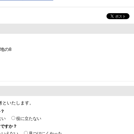
番地の8
考といたします。
か？
ない
役に立たない
たですか？
もいえない
見つけにくかった