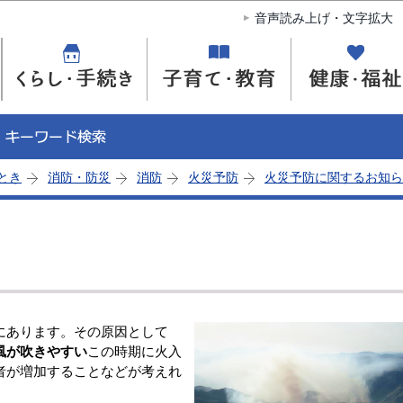
このページの本文へ移動
音声読み上げ・文字拡大
とき
消防・防災
消防
火災予防
火災予防に関するお知ら
にあります。その原因として
風が吹きやすい
この時期に火入
者が増加することなどが考えれ