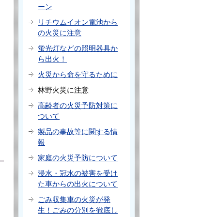
ーン
リチウムイオン電池から
の火災に注意
蛍光灯などの照明器具か
ら出火！
火災から命を守るために
林野火災に注意
高齢者の火災予防対策に
ついて
製品の事故等に関する情
報
家庭の火災予防について
浸水・冠水の被害を受け
た車からの出火について
ごみ収集車の火災が発
生！ごみの分別を徹底し