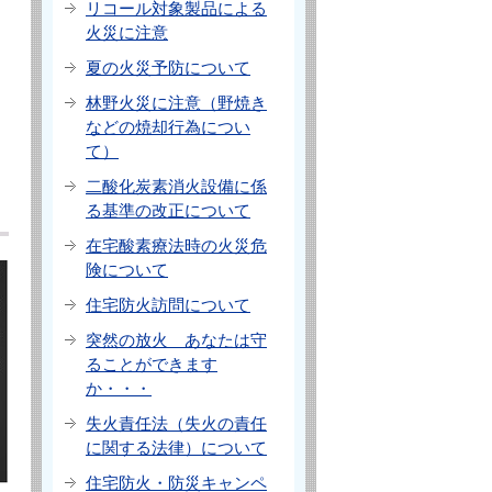
リコール対象製品による
火災に注意
夏の火災予防について
林野火災に注意（野焼き
などの焼却行為につい
て）
二酸化炭素消火設備に係
る基準の改正について
在宅酸素療法時の火災危
険について
住宅防火訪問について
突然の放火 あなたは守
ることができます
か・・・
失火責任法（失火の責任
に関する法律）について
住宅防火・防災キャンペ