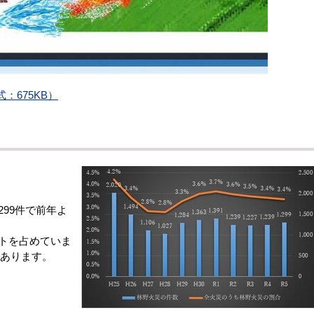
：675KB）
99件で前年よ
トを占めていま
にあります。