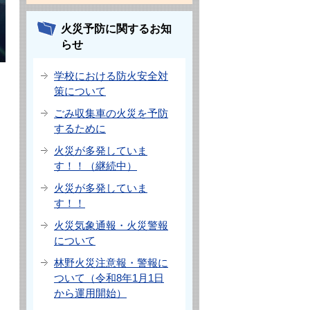
火災予防に関するお知
らせ
学校における防火安全対
策について
ごみ収集車の火災を予防
するために
火災が多発していま
す！！（継続中）
火災が多発していま
す！！
火災気象通報・火災警報
について
林野火災注意報・警報に
ついて（令和8年1月1日
から運用開始）