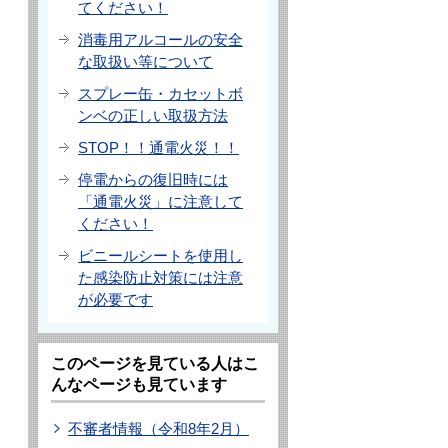
てください！
消毒用アルコールの安全
な取扱い等について
スプレー缶・カセットボ
ンベの正しい取扱方法
STOP！！通電火災！！
停電からの復旧時には
「通電火災」に注意して
ください！
ビニールシートを使用し
た感染防止対策には注意
が必要です
このページを見ている人はこ
んなページも見ています
不審者情報（令和8年2月）