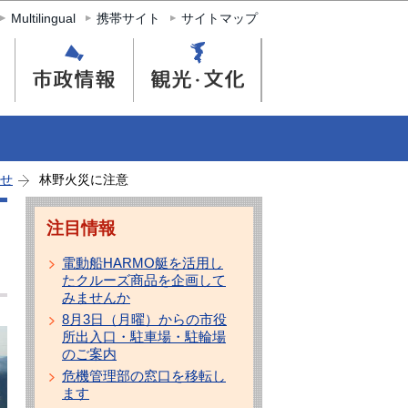
Multilingual
携帯サイト
サイトマップ
せ
林野火災に注意
注目情報
電動船HARMO艇を活用し
たクルーズ商品を企画して
みませんか
8月3日（月曜）からの市役
所出入口・駐車場・駐輪場
のご案内
危機管理部の窓口を移転し
ます