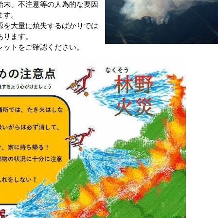
始末、不注意等の人為的な要因
ます。
源を大量に焼失するばかりでは
あります。
レットをご確認ください。