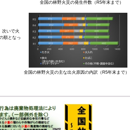
全国の林野火災の発生件数（R5年末まで）
、次いで火
の順となっ
全国の林野火災の主な出火原因の内訳（R5年末まで）