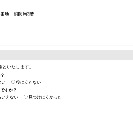
88番地 消防局3階
考といたします。
か？
ない
役に立たない
たですか？
もいえない
見つけにくかった