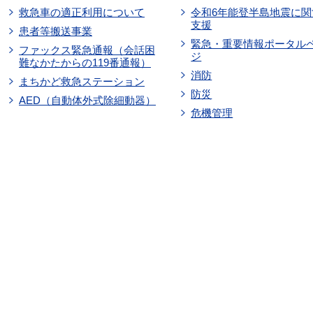
救急車の適正利用について
令和6年能登半島地震に関
支援
患者等搬送事業
緊急・重要情報ポータル
ファックス緊急通報（会話困
ジ
難なかたからの119番通報）
消防
まちかど救急ステーション
防災
AED（自動体外式除細動器）
危機管理