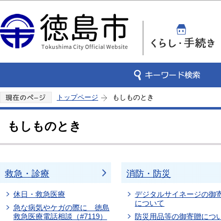
この
トップページ
もしものとき
もしものとき
救急・診療
消防・防災
休日・救急医療
デジタルサイネージの御
について
急な病気やケガの際に 徳島
救急医療電話相談（#7119）
防災用品等の御寄贈につ