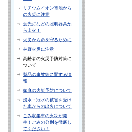
リチウムイオン電池から
の火災に注意
蛍光灯などの照明器具か
ら出火！
火災から命を守るために
林野火災に注意
高齢者の火災予防対策に
ついて
製品の事故等に関する情
報
家庭の火災予防について
浸水・冠水の被害を受け
た車からの出火について
ごみ収集車の火災が発
生！ごみの分別を徹底し
てください！