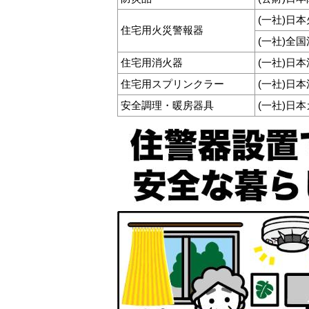
(一社)日
住宅用火災警報器
(一社)全
住宅用消火器
(一社)日
住宅用スプリンクラー
(一社)日
安全調理・暖房器具
(一社)日