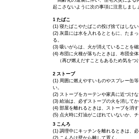
起こさないように次の事項に注意しまし
1 たばこ
(1) 寝たばこやたばこの投げ捨てはしな
(2) 灰皿には水を入れるとともに、たま
る。
(3) 吸いがらは、火が消えていることを
(4) 布団に火種が落ちたときは、布団全
（再び燃えだすこともあるため気をつ
2 ストーブ
(1) 周囲に燃えやすいものやスプレー缶
い。
(2) ストーブをカーテンや家具に近づけ
(3) 給油は、必ずストーブの火を消して
(4) 部屋を離れるときは、ストーブを消
(5) 点火時に灯油がこぼれていないか、
3 こんろ
(1) 調理中にキッチンを離れるときは、
(2) こんろは壁から離して置く。