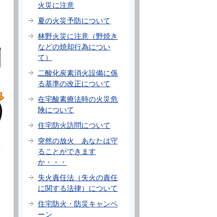
火災に注意
夏の火災予防について
林野火災に注意（野焼き
などの焼却行為につい
て）
二酸化炭素消火設備に係
る基準の改正について
在宅酸素療法時の火災危
険について
住宅防火訪問について
突然の放火 あなたは守
ることができます
か・・・
失火責任法（失火の責任
に関する法律）について
住宅防火・防災キャンペ
ーン