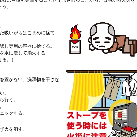
ょう。
い。
った吸いがらはこまめに捨て
確認し専用の容器に捨てる。
体を水に浸して消火する。
ける。）
等を置かない、洗濯物を干さな
ない。
から行う。
す。
チェックする。
必ず火を消す。