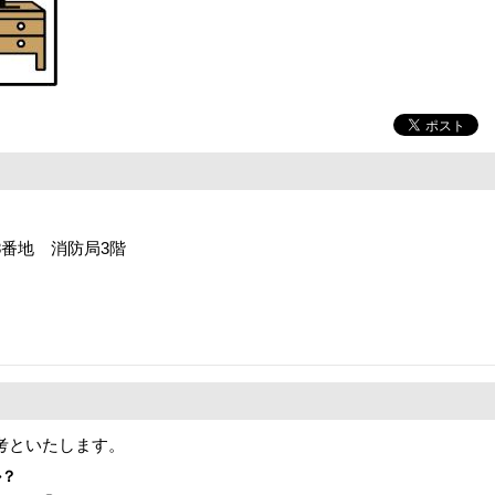
88番地 消防局3階
考といたします。
か？