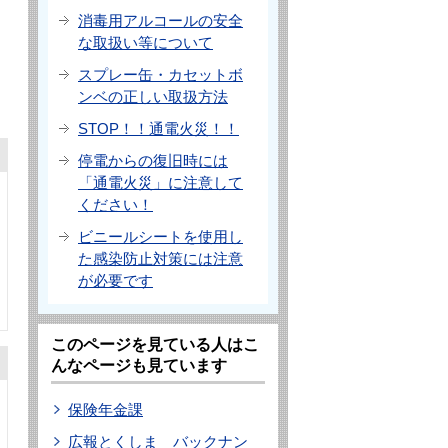
消毒用アルコールの安全
な取扱い等について
スプレー缶・カセットボ
ンベの正しい取扱方法
STOP！！通電火災！！
停電からの復旧時には
「通電火災」に注意して
ください！
ビニールシートを使用し
た感染防止対策には注意
が必要です
このページを見ている人はこ
んなページも見ています
保険年金課
広報とくしま バックナン