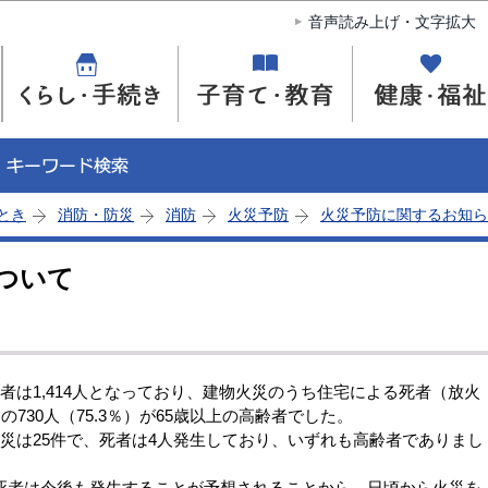
このページの本文へ移動
音声読み上げ・文字拡大
とき
消防・防災
消防
火災予防
火災予防に関するお知ら
ついて
は1,414人となっており、建物火災のうち住宅による死者（放火
730人（75.3％）が65歳以上の高齢者でした。
災は25件で、死者は4人発生しており、いずれも高齢者でありまし
者は今後も発生することが予想されることから、日頃から火災を