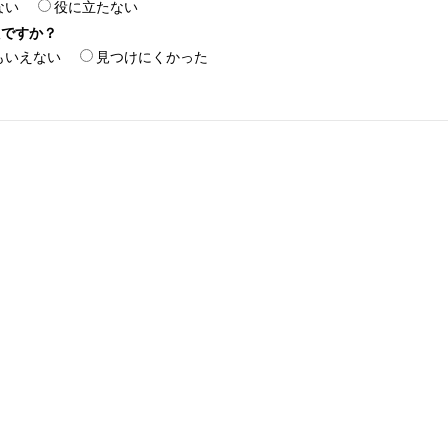
ない
役に立たない
たですか？
もいえない
見つけにくかった