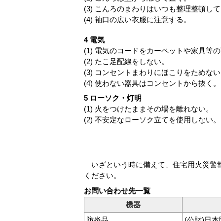
(3) こんろのまわりはいつも整理整頓し
(4) 袖口の広い衣服に注意する。
4 電気
(1) 電気のコードをカーペットや家具等
(2) たこ足配線をしない。
(3) コンセントまわりにほこりをためな
(4) 使わない器具はコンセントから抜く。
5 ローソク・灯明
(1) 火をつけたままその場を離れない。
(2) 不安定なローソク立てを使用しない。
いざという時に備えて、住宅用火災警報
ください。
お問い合わせ先一覧
機器
防炎品
(公財)日