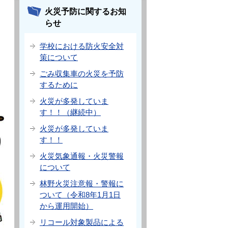
火災予防に関するお知
らせ
学校における防火安全対
策について
ごみ収集車の火災を予防
するために
火災が多発していま
す！！（継続中）
火災が多発していま
す！！
火災気象通報・火災警報
について
林野火災注意報・警報に
ついて（令和8年1月1日
から運用開始）
リコール対象製品による