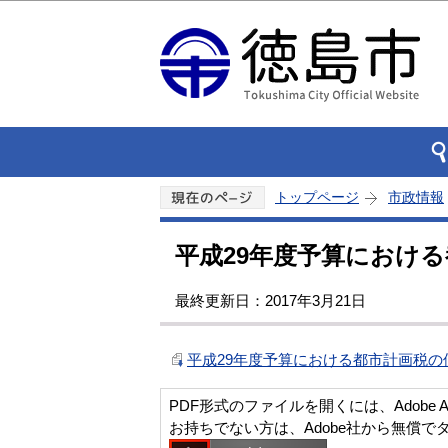
トップページ
市政情報
平成29年度予算におけ
最終更新日：2017年3月21日
平成29年度予算における都市計画税の使
PDF形式のファイルを開くには、Adobe Acro
お持ちでない方は、Adobe社から無償で