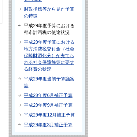
財政指標等から見た予算
の特徴
平成29年度予算における
都市計画税の使途状況
平成29年度予算における
地方消費税交付金（社会
保障財源化分）が充てら
れる社会保障施策に要す
る経費の状況
平成29年度当初予算議案
等
平成29年度6月補正予算
平成29年度9月補正予算
平成29年度12月補正予算
平成29年度3月補正予算