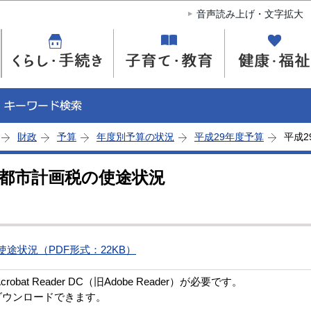
このページの本文へ移動
音声読み上げ・文字拡大
財政
予算
年度別予算の状況
平成29年度予算
平成
る都市計画税の使途状況
途状況（PDF形式：22KB）
bat Reader DC（旧Adobe Reader）が必要です。
ダウンロードできます。