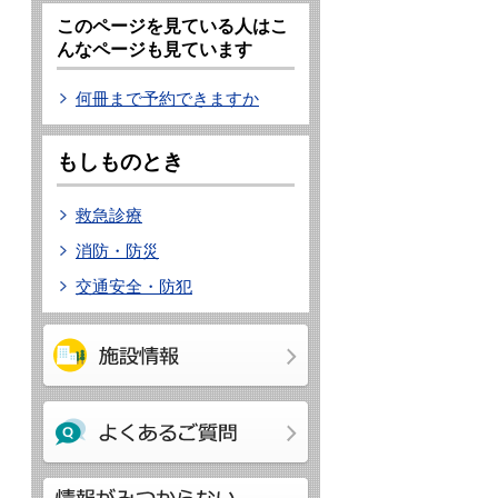
このページを見ている人はこ
んなページも見ています
何冊まで予約できますか
もしものとき
救急診療
消防・防災
交通安全・防犯