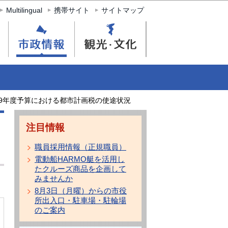
Multilingual
携帯サイト
サイトマップ
29年度予算における都市計画税の使途状況
注目情報
職員採用情報（正規職員）
電動船HARMO艇を活用し
たクルーズ商品を企画して
みませんか
8月3日（月曜）からの市役
所出入口・駐車場・駐輪場
のご案内