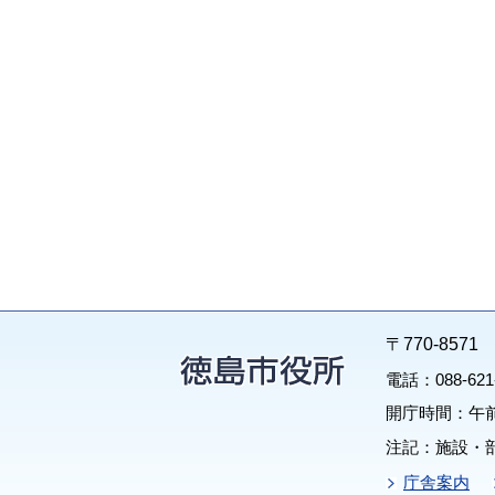
〒770-85
電話：088-62
開庁時間：午前
注記：施設・
庁舎案内