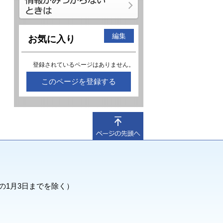
編集
お気に入り
登録されているページはありません。
このページを登録する
の1月3日までを除く）