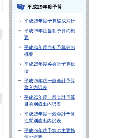
平成29年度予算
平成29年度予算編成方針
平成29年度当初予算の概
要
平成29年度当初予算等の
概要
平成29年度各会計予算総
括
平成29年度一般会計予算
歳入内訳表
平成29年度一般会計予算
目的別歳出内訳表
平成29年度一般会計予算
性質別歳出内訳表
平成29年度予算の主要施
策の概要