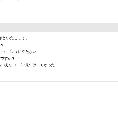
考といたします。
か？
ない
役に立たない
たですか？
もいえない
見つけにくかった