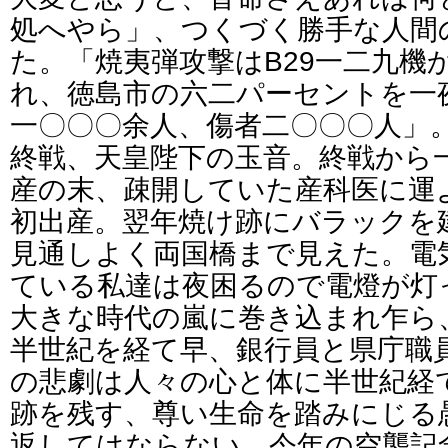
処へやら」、つくづく勝手な人間
た。「焼夷弾攻撃はB29一二九機
れ、徳島市の六二パーセントを一
一〇〇〇余人、傷者二〇〇〇人」
終戦、天皇陛下の玉音。終戦から
産の末、疎開していた産科医に運
初出産。翌年焼け跡にバラックを
見通しよく両国橋まで見えた。電
ている私達は夜困るので電燈が灯
大きな時代の嵐に巻き込まれ乍ら
半世紀を経て早、銀行員と県庁職
の悲劇は人々の心と体に半世紀経
跡を残す、尊い生命を踏みにじる
返してはならない。今年の空襲記