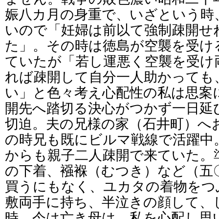
娠八カ月の身重で、いざという時
いので「妊婦は前以て強制疎開せ
た」。その時は徳島が空襲を受け
ていたが「若し運悪く空襲を受け
れば疎開して自分一人助かっても
い」と色々考え心配性の私は思案
開先へ踏切る決心がつかず一日延
切迫。夫の兄様の家（石井町）へ
の時兄も既にビルマ戦線で活躍中
からも親子二人疎開で来ていた。
の下着、襁褓（むつき）など（五
買うにもなく、ユカタの着物をつ
敷両手に持ち、半泣きの顔して、
時、今は亡き母は、私を心配し思