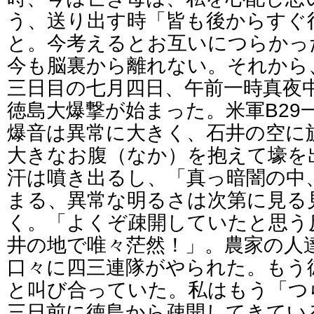
う、送り出す時「皆も後からすぐ
と。今考えるとお互いにつらかっ
今も脳裏から離れない。それから
三日目の七月四日、午前一時真夜
徳島大爆撃が始まった。米軍B29
爆音は異常に大きく、石井の空に
大きなお腹（なか）を抱えて壕を
汗は噴き出るし、「真っ暗闇の中
まる、異常な明るさは次第に見る
く。「よくぞ疎開していたと思う
井の地で唯々茫然！」。農家の人
口々に四三連隊がやられた。もう
と叫び合っていた。私はもう「つ
三日前に徳島から疎開してきてい