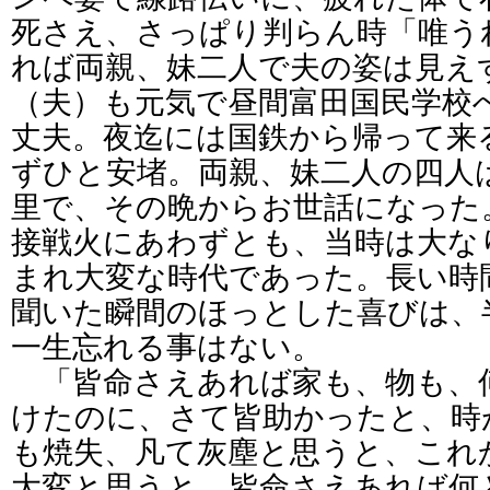
死さえ、さっぱり判らん時「唯う
れば両親、妹二人で夫の姿は見え
（夫）も元気で昼間富田国民学校
丈夫。夜迄には国鉄から帰って来
ずひと安堵。両親、妹二人の四人
里で、その晩からお世話になった
接戦火にあわずとも、当時は大な
まれ大変な時代であった。長い時
聞いた瞬間のほっとした喜びは、
一生忘れる事はない。
「皆命さえあれば家も、物も、
けたのに、さて皆助かったと、時
も焼失、凡て灰塵と思うと、これ
大変と思うと、皆命さえあれば何