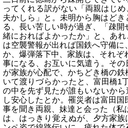
ってくれる訳がない「両親はじめ
夫かしら」と。未明から胸はどき
る、長い苦しい時が過ぎ、「疎開
緒におればよかったか」と、あれ
は空襲警報が出れば国鉄へ守備に
か、爆弾落下中、家族は、それぞ
事になる、お互いに気遣う。その
が家族が心配で、かちどき橋の鉄
いて渡りづらかったと、富田橋1
の中を先ず見たが誰もいないから
し安心したとか。罹災者は富田国
事を聞き両親、妹達と会った（私
は、はっきり覚えぬが、夕方家族
ンペ姿で線路伝いに、疲れた体で