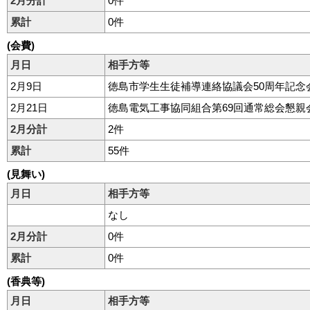
2月分計
0件
累計
0件
(会費)
月日
相手方等
2月9日
徳島市学生生徒補導連絡協議会50周年記念
2月21日
徳島電気工事協同組合第69回通常総会懇親
2月分計
2件
累計
55件
(見舞い)
月日
相手方等
なし
2月分計
0件
累計
0件
(香典等)
月日
相手方等