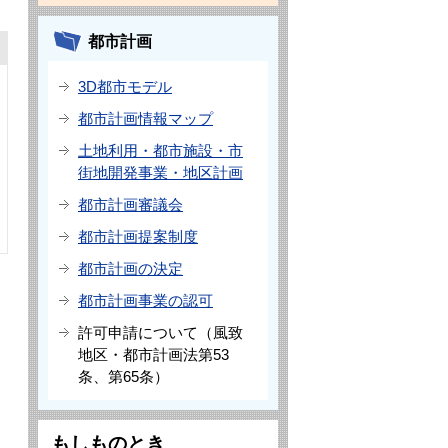
都市計画
3D都市モデル
都市計画情報マップ
土地利用・都市施設・市
街地開発事業・地区計画
都市計画審議会
都市計画提案制度
都市計画の決定
都市計画事業の認可
許可申請について（風致
地区・都市計画法第53
条、第65条）
もしものとき