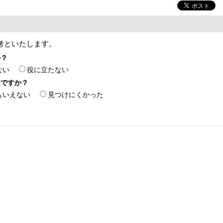
考といたします。
か？
ない
役に立たない
たですか？
もいえない
見つけにくかった